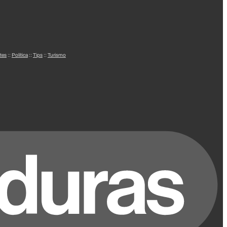
tes
::
Política
::
Tips
::
Turismo