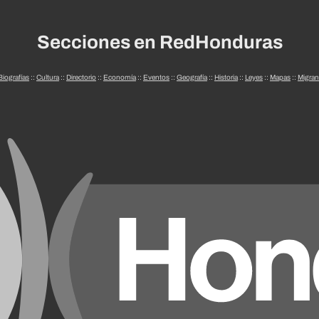
Secciones en RedHonduras
Biografías
::
Cultura
::
Directorio
::
Economía
::
Eventos
::
Geografía
::
Historia
::
Leyes
::
Mapas
::
Migran