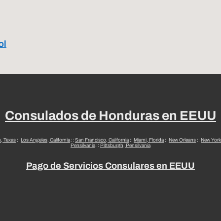
ol
Consulados de Honduras en EEUU
n, Texas
::
Los Angeles, California
::
San Francisco, California
::
Miami, Florida
::
New Orleans
::
New York
Pensilvania
::
Pittsburgh, Pensilvania
Pago de Servicios Consulares en EEUU