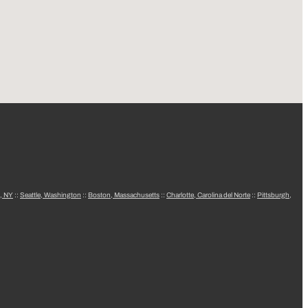
, NY
::
Seattle, Washington
::
Boston, Massachusetts
::
Charlotte, Carolina del Norte
::
Pittsburgh,