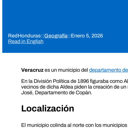
RedHonduras
::
Geografía
::
Enero 5, 2026
Read in English
Veracruz
es un municipio del
departamento d
En la División Política de 1896 figuraba como A
vecinos de dicha Aldea piden la creación de un
José, Departamento de Copán.
Localización
El municipio colinda al norte con los municipio