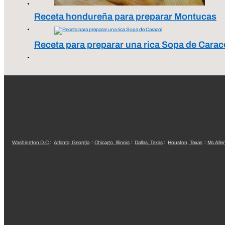
Receta hondureña para preparar Montucas
Receta para preparar una rica Sopa de Carac
Washington D.C
::
Atlanta, Georgia
::
Chicago, Illinois
::
Dallas, Texas
::
Houston, Texas
::
Mc Alle