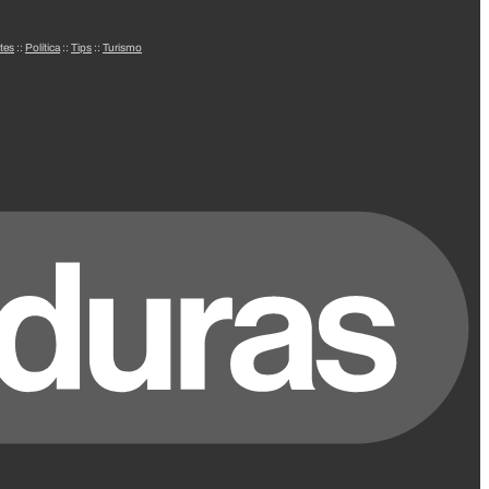
tes
::
Política
::
Tips
::
Turismo