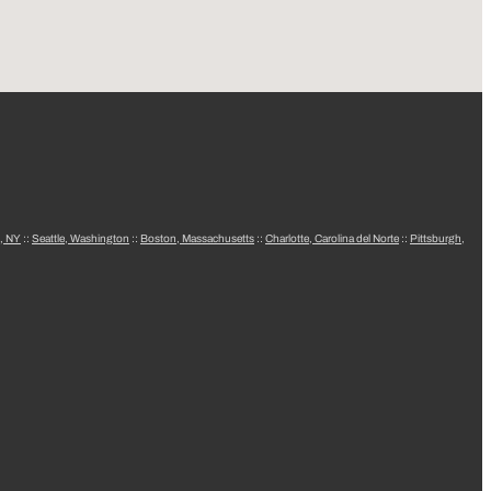
, NY
::
Seattle, Washington
::
Boston, Massachusetts
::
Charlotte, Carolina del Norte
::
Pittsburgh,