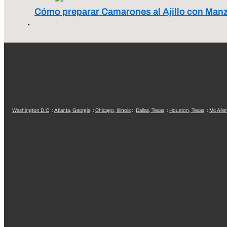
Cómo preparar Camarones al Ajillo con Man
Washington D.C
::
Atlanta, Georgia
::
Chicago, Illinois
::
Dallas, Texas
::
Houston, Texas
::
Mc Alle