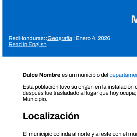
M
RedHonduras
::
Geografía
::
Enero 4, 2026
Read in English
Dulce Nombre
es un municipio del
departame
Esta población tuvo su origen en la instalación 
después fue trasladado al lugar que hoy ocupa
Municipio.
Localización
El municipio colinda al norte y al este con el m