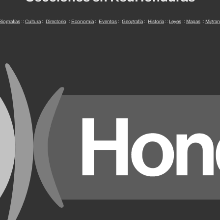
Biografías
::
Cultura
::
Directorio
::
Economía
::
Eventos
::
Geografía
::
Historia
::
Leyes
::
Mapas
::
Migran