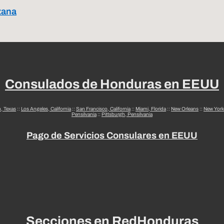
zana
Consulados de Honduras en EEUU
n, Texas
::
Los Angeles, California
::
San Francisco, California
::
Miami, Florida
::
New Orleans
::
New York
Pensilvania
::
Pittsburgh, Pensilvania
Pago de Servicios Consulares en EEUU
Secciones en RedHonduras