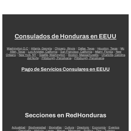
Consulados de Honduras en EEUU
Washington D.C
::
Atlanta, Georgia
::
Chicago, Illinois
::
Dallas, Texas
::
Houston, Texas
::
Mc
Allen, Texas
::
Los Angeles, California
::
San Francisco, California
::
Miami, Florida
::
New
Orleans
::
New York, NY
::
Seattle, Washington
::
Boston, Massachusetts
::
Charlotte, Carolina
del Norte
::
Pittsburgh, Pensilvania
::
Pittsburgh, Pensilvania
Pago de Servicios Consulares en EEUU
Secciones en RedHonduras
Actualidad
::
Biodiversidad
::
Biografías
::
Cultura
::
Directorio
::
Economía
::
Eventos
::
Geografía
::
Historia
::
Leyes
::
Mapas
::
Migrantes
::
Política
::
Tips
::
Turismo