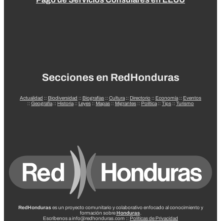
Secciones en RedHonduras
Actualidad
::
Biodiversidad
::
Biografías
::
Cultura
::
Directorio
::
Economía
::
Eventos
::
Geografía
::
Historia
::
Leyes
::
Mapas
::
Migrantes
::
Política
::
Tips
::
Turismo
RedHonduras
es un proyecto comunitario y colaborativo enfocado al conocimiento y
formación sobre
Honduras
.
Escríbenos a info@redhonduras.com ::
Políticas de Privacidad