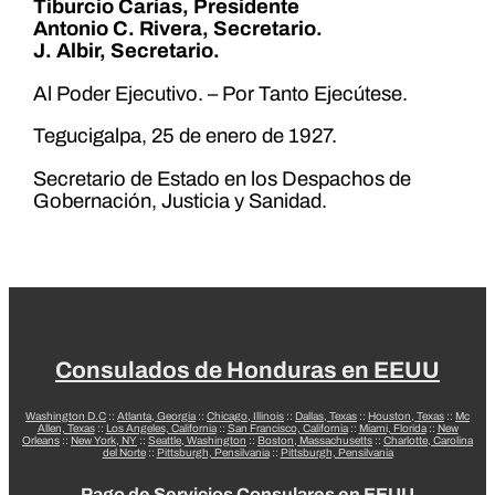
Tiburcio Carías, Presidente
Antonio C. Rivera, Secretario.
J. Albir, Secretario.
Al Poder Ejecutivo. – Por Tanto Ejecútese.
Tegucigalpa, 25 de enero de 1927.
Secretario de Estado en los Despachos de
Gobernación, Justicia y Sanidad.
Consulados de Honduras en EEUU
Washington D.C
::
Atlanta, Georgia
::
Chicago, Illinois
::
Dallas, Texas
::
Houston, Texas
::
Mc
Allen, Texas
::
Los Angeles, California
::
San Francisco, California
::
Miami, Florida
::
New
Orleans
::
New York, NY
::
Seattle, Washington
::
Boston, Massachusetts
::
Charlotte, Carolina
del Norte
::
Pittsburgh, Pensilvania
::
Pittsburgh, Pensilvania
Pago de Servicios Consulares en EEUU