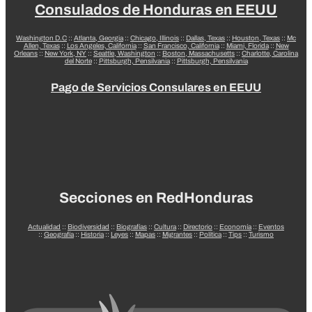
Consulados de Honduras en EEUU
Washington D.C
::
Atlanta, Georgia
::
Chicago, Illinois
::
Dallas, Texas
::
Houston, Texas
::
Mc
Allen, Texas
::
Los Angeles, California
::
San Francisco, California
::
Miami, Florida
::
New
Orleans
::
New York, NY
::
Seattle, Washington
::
Boston, Massachusetts
::
Charlotte, Carolina
del Norte
::
Pittsburgh, Pensilvania
::
Pittsburgh, Pensilvania
Pago de Servicios Consulares en EEUU
Secciones en RedHonduras
Actualidad
::
Biodiversidad
::
Biografías
::
Cultura
::
Directorio
::
Economía
::
Eventos
::
Geografía
::
Historia
::
Leyes
::
Mapas
::
Migrantes
::
Política
::
Tips
::
Turismo