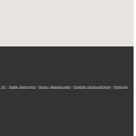
, NY
::
Seattle, Washington
::
Boston, Massachusetts
::
Charlotte, Carolina del Norte
::
Pittsburgh,