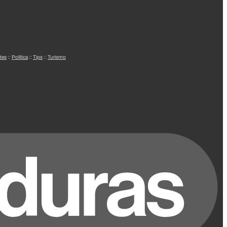
tes
::
Política
::
Tips
::
Turismo