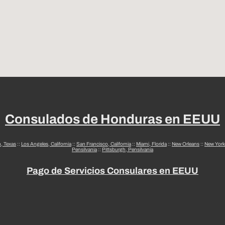
Consulados de Honduras en EEUU
n, Texas
::
Los Angeles, California
::
San Francisco, California
::
Miami, Florida
::
New Orleans
::
New York
Pensilvania
::
Pittsburgh, Pensilvania
Pago de Servicios Consulares en EEUU