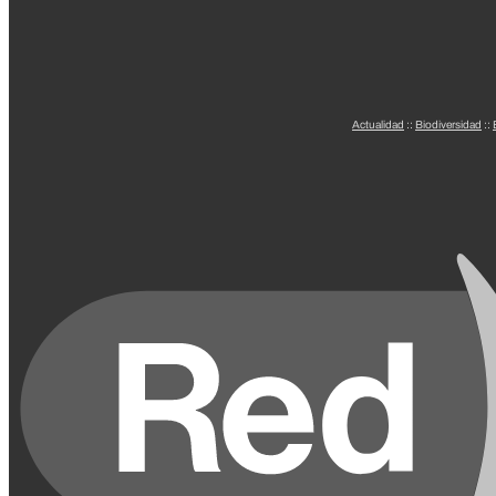
Actualidad
::
Biodiversidad
::