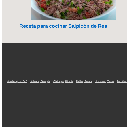
Receta para cocinar Salpicón de Res
Washington D.C
::
Atlanta, Georgia
::
Chicago, Illinois
::
Dallas, Texas
::
Houston, Texas
::
Mc Alle