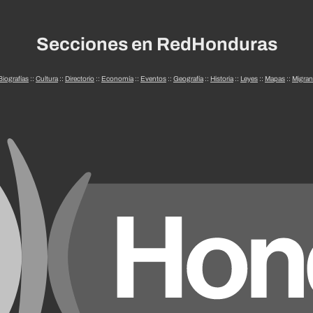
Secciones en RedHonduras
Biografías
::
Cultura
::
Directorio
::
Economía
::
Eventos
::
Geografía
::
Historia
::
Leyes
::
Mapas
::
Migran