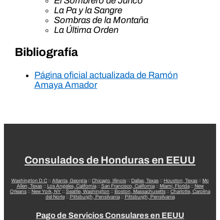
El Sombrero de Junco
La Pa y la Sangre
Sombras de la Montaña
La Última Orden
Bibliografía
Página oficial actualizada de Ramón
Amaya Amador
Consulados de Honduras en EEUU
Washington D.C
::
Atlanta, Georgia
::
Chicago, Illinois
::
Dallas, Texas
::
Houston, Texas
::
Mc
Allen, Texas
::
Los Angeles, California
::
San Francisco, California
::
Miami, Florida
::
New
Orleans
::
New York, NY
::
Seattle, Washington
::
Boston, Massachusetts
::
Charlotte, Carolina
del Norte
::
Pittsburgh, Pensilvania
::
Pittsburgh, Pensilvania
Pago de Servicios Consulares en EEUU