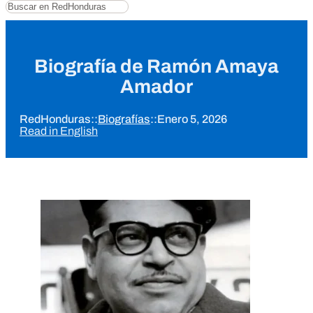
Buscar
Biografía de Ramón Amaya
Amador
RedHonduras
::
Biografías
::
Enero 5, 2026
Read in English