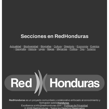
Secciones en RedHonduras
Actualidad
::
Biodiversidad
::
Biografías
::
Cultura
::
Directorio
::
Economía
::
Eventos
::
Geografía
::
Historia
::
Leyes
::
Mapas
::
Migrantes
::
Política
::
Tips
::
Turismo
RedHonduras
es un proyecto comunitario y colaborativo enfocado al conocimiento y
formación sobre
Honduras
.
Escríbenos a info@redhonduras.com ::
Políticas de Privacidad
© 2026 RedHonduras – Todos los Derechos Reservados