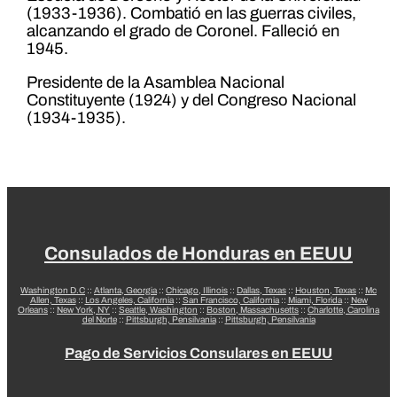
(1933-1936). Combatió en las guerras civiles,
alcanzando el grado de Coronel. Falleció en
1945.
Presidente de la Asamblea Nacional
Constituyente (1924) y del Congreso Nacional
(1934-1935).
Consulados de Honduras en EEUU
Washington D.C
::
Atlanta, Georgia
::
Chicago, Illinois
::
Dallas, Texas
::
Houston, Texas
::
Mc
Allen, Texas
::
Los Angeles, California
::
San Francisco, California
::
Miami, Florida
::
New
Orleans
::
New York, NY
::
Seattle, Washington
::
Boston, Massachusetts
::
Charlotte, Carolina
del Norte
::
Pittsburgh, Pensilvania
::
Pittsburgh, Pensilvania
Pago de Servicios Consulares en EEUU