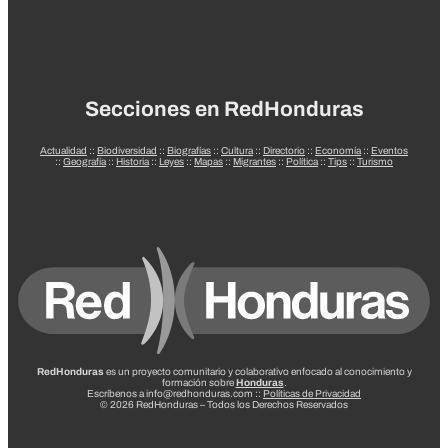
Secciones en RedHonduras
Actualidad
::
Biodiversidad
::
Biografías
::
Cultura
::
Directorio
::
Economía
::
Eventos
::
Geografía
::
Historia
::
Leyes
::
Mapas
::
Migrantes
::
Política
::
Tips
::
Turismo
RedHonduras
es un proyecto comunitario y colaborativo enfocado al conocimiento y
formación sobre
Honduras
.
Escríbenos a info@redhonduras.com ::
Políticas de Privacidad
© 2026 RedHonduras – Todos los Derechos Reservados