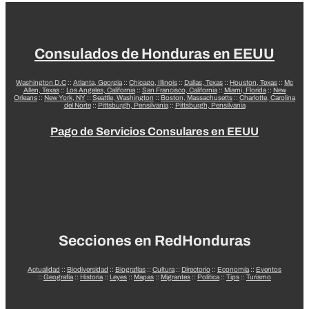
Consulados de Honduras en EEUU
Washington D.C
::
Atlanta, Georgia
::
Chicago, Illinois
::
Dallas, Texas
::
Houston, Texas
::
Mc
Allen, Texas
::
Los Angeles, California
::
San Francisco, California
::
Miami, Florida
::
New
Orleans
::
New York, NY
::
Seattle, Washington
::
Boston, Massachusetts
::
Charlotte, Carolina
del Norte
::
Pittsburgh, Pensilvania
::
Pittsburgh, Pensilvania
Pago de Servicios Consulares en EEUU
Secciones en RedHonduras
Actualidad
::
Biodiversidad
::
Biografías
::
Cultura
::
Directorio
::
Economía
::
Eventos
::
Geografía
::
Historia
::
Leyes
::
Mapas
::
Migrantes
::
Política
::
Tips
::
Turismo