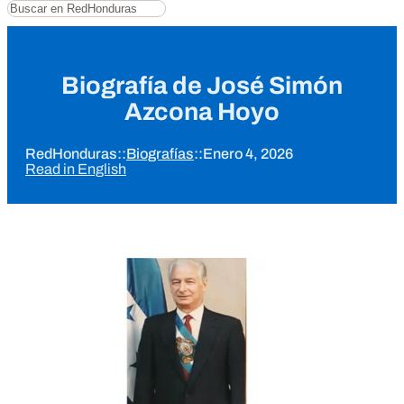
Buscar
Biografía de José Simón
Azcona Hoyo
RedHonduras
::
Biografías
::
Enero 4, 2026
Read in English