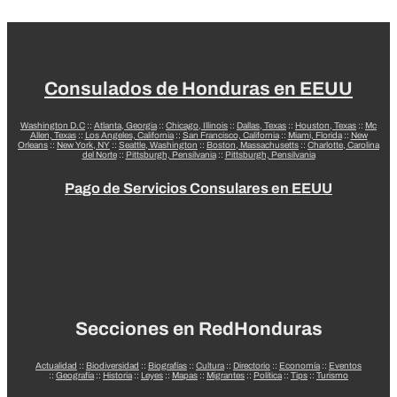
Consulados de Honduras en EEUU
Washington D.C
::
Atlanta, Georgia
::
Chicago, Illinois
::
Dallas, Texas
::
Houston, Texas
::
Mc
Allen, Texas
::
Los Angeles, California
::
San Francisco, California
::
Miami, Florida
::
New
Orleans
::
New York, NY
::
Seattle, Washington
::
Boston, Massachusetts
::
Charlotte, Carolina
del Norte
::
Pittsburgh, Pensilvania
::
Pittsburgh, Pensilvania
Pago de Servicios Consulares en EEUU
Secciones en RedHonduras
Actualidad
::
Biodiversidad
::
Biografías
::
Cultura
::
Directorio
::
Economía
::
Eventos
::
Geografía
::
Historia
::
Leyes
::
Mapas
::
Migrantes
::
Política
::
Tips
::
Turismo