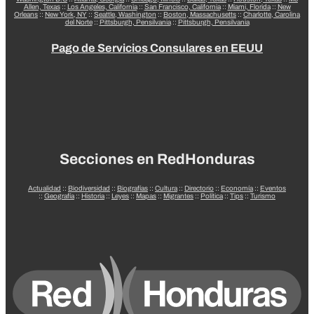
Allen, Texas
::
Los Angeles, California
::
San Francisco, California
::
Miami, Florida
::
New
Orleans
::
New York, NY
::
Seattle, Washington
::
Boston, Massachusetts
::
Charlotte, Carolina
del Norte
::
Pittsburgh, Pensilvania
::
Pittsburgh, Pensilvania
Pago de Servicios Consulares en EEUU
Secciones en RedHonduras
Actualidad
::
Biodiversidad
::
Biografías
::
Cultura
::
Directorio
::
Economía
::
Eventos
::
Geografía
::
Historia
::
Leyes
::
Mapas
::
Migrantes
::
Política
::
Tips
::
Turismo