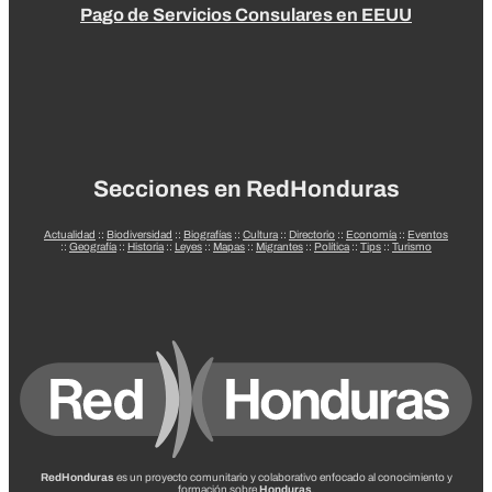
Pago de Servicios Consulares en EEUU
Secciones en RedHonduras
Actualidad
::
Biodiversidad
::
Biografías
::
Cultura
::
Directorio
::
Economía
::
Eventos
::
Geografía
::
Historia
::
Leyes
::
Mapas
::
Migrantes
::
Política
::
Tips
::
Turismo
RedHonduras
es un proyecto comunitario y colaborativo enfocado al conocimiento y
formación sobre
Honduras
.