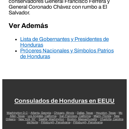
conservadores General Francisco Ferrera y
General Coronado Chávez con rumbo a El
Salvador.
Ver Además
Lista de Gobernantes y Presidentes de
Honduras
Próceres Nacionales y Símbolos Patrios
de Honduras
Consulados de Honduras en EEUU
Washington D.C
::
Atlanta, Georgia
::
Chicago, Illinois
::
Dallas, Texas
::
Houston, Texas
::
Mc
Allen, Texas
::
Los Angeles, California
::
San Francisco, California
::
Miami, Florida
::
New
Orleans
::
New York, NY
::
Seattle, Washington
::
Boston, Massachusetts
::
Charlotte, Carolina
del Norte
::
Pittsburgh, Pensilvania
::
Pittsburgh, Pensilvania