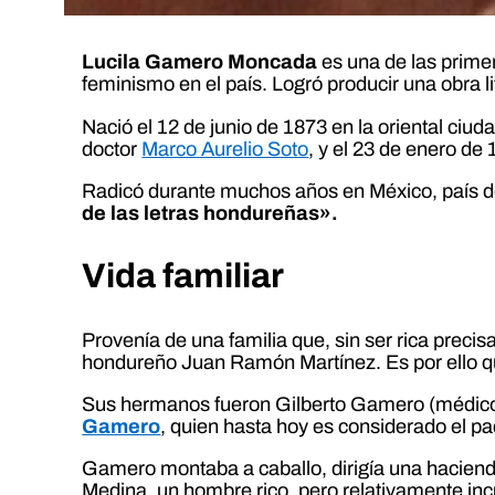
Lucila Gamero Moncada
es una de las primer
feminismo en el país. Logró producir una obra li
Nació el 12 de junio de 1873 en la oriental ciud
doctor
Marco Aurelio Soto
, y el 23 de enero de
Radicó durante muchos años en México, país dond
de las letras hondureñas».
Vida familiar
Provenía de una familia que, sin ser rica precis
hondureño Juan Ramón Martínez. Es por ello que
Sus hermanos fueron Gilberto Gamero (médico
Gamero
, quien hasta hoy es considerado el pa
Gamero montaba a caballo, dirigía una hacienda
Medina, un hombre rico, pero relativamente incu