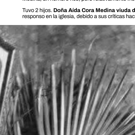
Tuvo 2 hijos.
Doña Aída Cora Medina viuda d
responso en la iglesia, debido a sus críticas h