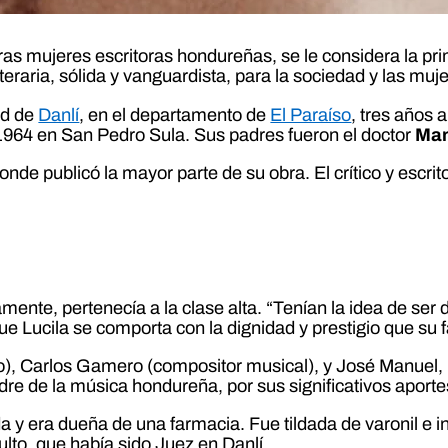
as mujeres escritoras hondureñas, se le considera la pr
teraria, sólida y vanguardista, para la sociedad y las muj
ad de
Danlí
, en el departamento de
El Paraíso
, tres años 
 1964 en San Pedro Sula. Sus padres fueron el doctor
Man
e publicó la mayor parte de su obra. El crítico y escrit
amente, pertenecía a la clase alta. “Tenían la idea de ser
 Lucila se comporta con la dignidad y prestigio que su fa
), Carlos Gamero (compositor musical), y José Manuel
dre de la música hondureña, por sus significativos aportes
 y era dueña de una farmacia. Fue tildada de varonil e i
lto, que había sido Juez en Danlí.