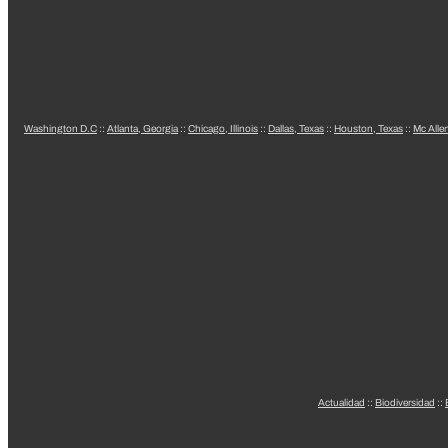
Washington D.C
::
Atlanta, Georgia
::
Chicago, Illinois
::
Dallas, Texas
::
Houston, Texas
::
Mc Alle
Actualidad
::
Biodiversidad
::