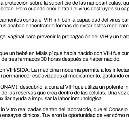
una protección sobre la superficie de las nanopartículas, 
ebotan. Pero cuando encuentran el virus destruyen su capa
camentos contra el VIH inhiben la capacidad del virus pa
l virus acaban encontrando formas de evitar estos medica
gel vaginal para prevenir la propagación del VIH y un tra
 que un bebé en Misisipí que había nacido con VIH fue cu
to de tres fármacos 30 horas después de haber nacido.
on VIH/SIDA. La medicina moderna permite a los infectad
en permanecer esclavizados al medicamento, gastando e
AM), descubrió la cura al VIH que utiliza un potente inh
H de las reservas que crea dentro de las células. Una vez 
iliar ayuda a impulsar la labor inmunológica.
s in Vitro realizadas dentro del laboratorio, que el Conse
n ensayos clínicos. Tuvieron la oportunidad de ver cómo 