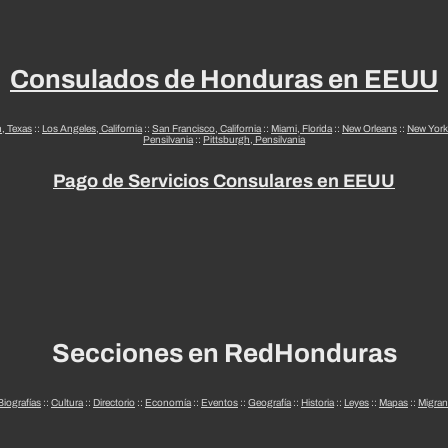
Consulados de Honduras en EEUU
n, Texas
::
Los Angeles, California
::
San Francisco, California
::
Miami, Florida
::
New Orleans
::
New York
Pensilvania
::
Pittsburgh, Pensilvania
Pago de Servicios Consulares en EEUU
Secciones en RedHonduras
Biografías
::
Cultura
::
Directorio
::
Economía
::
Eventos
::
Geografía
::
Historia
::
Leyes
::
Mapas
::
Migran