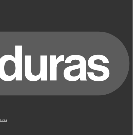
uras
.