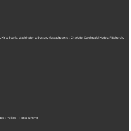
, NY
::
Seattle, Washington
::
Boston, Massachusetts
::
Charlotte, Carolina del Norte
::
Pittsburgh,
tes
::
Política
::
Tips
::
Turismo