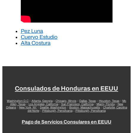
Pez Luna
Cuervo Estudio
Alta Costura
Consulados de Honduras en EEUU
Washington D.C
::
Atlanta, Georgia
::
Chicago, Illinois
::
Dallas, Texas
::
Houston, Texas
::
Mc
Allen, Texas
::
Los Angeles, California
::
San Francisco, California
::
Miami, Florida
::
New
Orleans
::
New York, NY
::
Seattle, Washington
::
Boston, Massachusetts
::
Charlotte, Carolina
del Norte
::
Pittsburgh, Pensilvania
::
Pittsburgh, Pensilvania
Pago de Servicios Consulares en EEUU