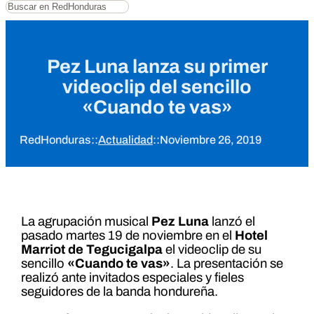
Buscar
Pez Luna lanza su primer
videoclip del sencillo
«Cuando te vas»
RedHonduras
::
Actualidad
::
Noviembre 26, 2019
La agrupación musical
Pez Luna
lanzó el
pasado martes 19 de noviembre en el
Hotel
Marriot de Tegucigalpa
el videoclip de su
sencillo
«Cuando te vas»
. La presentación se
realizó ante invitados especiales y fieles
seguidores de la banda hondureña.