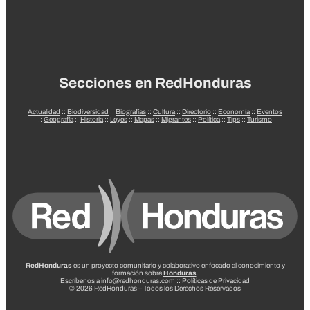
Secciones en RedHonduras
Actualidad
::
Biodiversidad
::
Biografías
::
Cultura
::
Directorio
::
Economía
::
Eventos
::
Geografía
::
Historia
::
Leyes
::
Mapas
::
Migrantes
::
Política
::
Tips
::
Turismo
RedHonduras
es un proyecto comunitario y colaborativo enfocado al conocimiento y
formación sobre
Honduras
.
Escríbenos a info@redhonduras.com ::
Políticas de Privacidad
© 2026 RedHonduras – Todos los Derechos Reservados