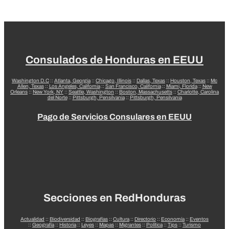
Consulados de Honduras en EEUU
Washington D.C
::
Atlanta, Georgia
::
Chicago, Illinois
::
Dallas, Texas
::
Houston, Texas
::
Mc
Allen, Texas
::
Los Angeles, California
::
San Francisco, California
::
Miami, Florida
::
New
Orleans
::
New York, NY
::
Seattle, Washington
::
Boston, Massachusetts
::
Charlotte, Carolina
del Norte
::
Pittsburgh, Pensilvania
::
Pittsburgh, Pensilvania
Pago de Servicios Consulares en EEUU
Secciones en RedHonduras
Actualidad
::
Biodiversidad
::
Biografías
::
Cultura
::
Directorio
::
Economía
::
Eventos
::
Geografía
::
Historia
::
Leyes
::
Mapas
::
Migrantes
::
Política
::
Tips
::
Turismo