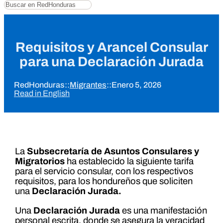
Buscar
Requisitos y Arancel Consular
para una Declaración Jurada
RedHonduras
::
Migrantes
::
Enero 5, 2026
Read in English
La
Subsecretaría de Asuntos Consulares y
Migratorios
ha establecido la siguiente tarifa
para el servicio consular, con los respectivos
requisitos, para los hondureños que soliciten
una
Declaración Jurada.
Una
Declaración Jurada
es una manifestación
personal escrita, donde se asegura la veracidad