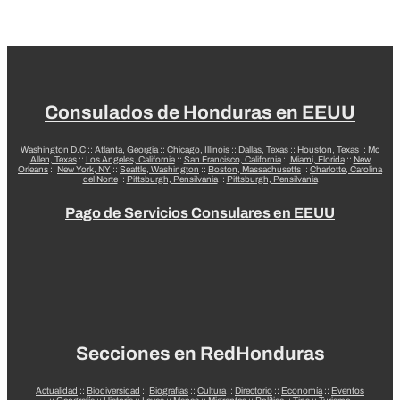
Consulados de Honduras en EEUU
Washington D.C
::
Atlanta, Georgia
::
Chicago, Illinois
::
Dallas, Texas
::
Houston, Texas
::
Mc
Allen, Texas
::
Los Angeles, California
::
San Francisco, California
::
Miami, Florida
::
New
Orleans
::
New York, NY
::
Seattle, Washington
::
Boston, Massachusetts
::
Charlotte, Carolina
del Norte
::
Pittsburgh, Pensilvania
::
Pittsburgh, Pensilvania
Pago de Servicios Consulares en EEUU
Secciones en RedHonduras
Actualidad
::
Biodiversidad
::
Biografías
::
Cultura
::
Directorio
::
Economía
::
Eventos