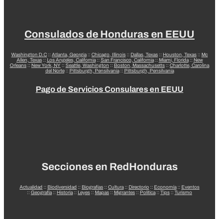
Consulados de Honduras en EEUU
Washington D.C
::
Atlanta, Georgia
::
Chicago, Illinois
::
Dallas, Texas
::
Houston, Texas
::
Mc
Allen, Texas
::
Los Angeles, California
::
San Francisco, California
::
Miami, Florida
::
New
Orleans
::
New York, NY
::
Seattle, Washington
::
Boston, Massachusetts
::
Charlotte, Carolina
del Norte
::
Pittsburgh, Pensilvania
::
Pittsburgh, Pensilvania
Pago de Servicios Consulares en EEUU
Secciones en RedHonduras
Actualidad
::
Biodiversidad
::
Biografías
::
Cultura
::
Directorio
::
Economía
::
Eventos
::
Geografía
::
Historia
::
Leyes
::
Mapas
::
Migrantes
::
Política
::
Tips
::
Turismo