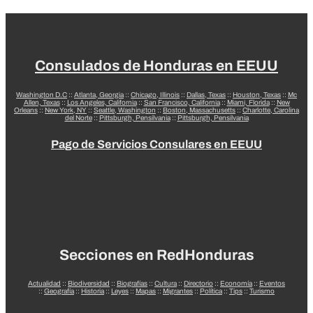
Consulados de Honduras en EEUU
Washington D.C
::
Atlanta, Georgia
::
Chicago, Illinois
::
Dallas, Texas
::
Houston, Texas
::
Mc
Allen, Texas
::
Los Angeles, California
::
San Francisco, California
::
Miami, Florida
::
New
Orleans
::
New York, NY
::
Seattle, Washington
::
Boston, Massachusetts
::
Charlotte, Carolina
del Norte
::
Pittsburgh, Pensilvania
::
Pittsburgh, Pensilvania
Pago de Servicios Consulares en EEUU
Secciones en RedHonduras
Actualidad
::
Biodiversidad
::
Biografías
::
Cultura
::
Directorio
::
Economía
::
Eventos
::
Geografía
::
Historia
::
Leyes
::
Mapas
::
Migrantes
::
Política
::
Tips
::
Turismo