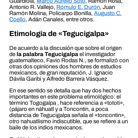
Guardiola,
Marco Aurelio Soto
, Ramón Rosa,
Antonio R. Vallejo,
Rómulo E. Durón
, Juan
Ramón Molina, Policarpo Bonilla,
Augusto C.
Coello
, Adán Canales, entre otros.
Etimología de «Tegucigalpa»
De acuerdo a la discusión que sobre el origen
de
la palabra Tegucigalpa
el investigador
guatemalteco, Favio Rodas N., se formalizó con
otras dos opiniones dos hombres de estudios
mexicanos, de gran reputación, J. Ignacio
Dávila Garibi y Alfredo Barrera Vásquez.
En ese sentido se detalla que hay dos hechos
importantes en este problema etimológico: el
término Togogalpa , hace referencia a «tototi»,
(pájaro en náhuatl y a Toncontín, a poca
distancia de Tegucigalpa señala el «toncontin»,
otro nahuatlismo indiscutible, que se refiere a un
baile de los indios mexicanos.