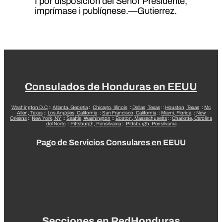
I por disposición del Señor Presidente,
imprímase i publíqnese.—Gutierrez.
Consulados de Honduras en EEUU
Washington D.C
::
Atlanta, Georgia
::
Chicago, Illinois
::
Dallas, Texas
::
Houston, Texas
::
Mc
Allen, Texas
::
Los Angeles, California
::
San Francisco, California
::
Miami, Florida
::
New
Orleans
::
New York, NY
::
Seattle, Washington
::
Boston, Massachusetts
::
Charlotte, Carolina
del Norte
::
Pittsburgh, Pensilvania
::
Pittsburgh, Pensilvania
Pago de Servicios Consulares en EEUU
Secciones en RedHonduras