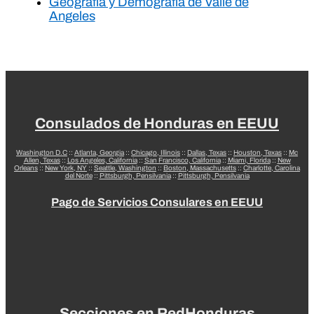
Geografía y Demografía de Valle de
Angeles
Consulados de Honduras en EEUU
Washington D.C
::
Atlanta, Georgia
::
Chicago, Illinois
::
Dallas, Texas
::
Houston, Texas
::
Mc
Allen, Texas
::
Los Angeles, California
::
San Francisco, California
::
Miami, Florida
::
New
Orleans
::
New York, NY
::
Seattle, Washington
::
Boston, Massachusetts
::
Charlotte, Carolina
del Norte
::
Pittsburgh, Pensilvania
::
Pittsburgh, Pensilvania
Pago de Servicios Consulares en EEUU
Secciones en RedHonduras