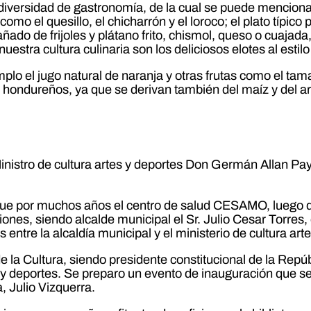
 diversidad de gastronomía, de la cual se puede menciona
mo el quesillo, el chicharrón y el loroco; el plato típic
o de frijoles y plátano frito, chismol, queso o cuajada, ar
uestra cultura culinaria son los deliciosos elotes al esti
plo el jugo natural de naranja y otras frutas como el tama
s hondureños, ya que se derivan también del maíz y del ar
Ministro de cultura artes y deportes Don Germán Allan Pay
a, fue por muchos años el centro de salud CESAMO, luego 
iones, siendo alcalde municipal el Sr. Julio Cesar Torres,
s entre la alcaldía municipal y el ministerio de cultura art
 la Cultura, siendo presidente constitucional de la Repúbl
rtes y deportes. Se preparo un evento de inauguración 
a, Julio Vizquerra.