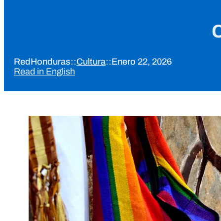
C
RedHonduras
::
Cultura
::
Enero 22, 2026
Read in English