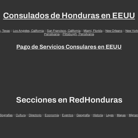
Consulados de Honduras en EEUU
n, Texas
::
Los Angeles, California
::
San Francisco, California
::
Miami, Florida
::
New Orleans
::
New York
Pensilvania
::
Pittsburgh, Pensilvania
Pago de Servicios Consulares en EEUU
Secciones en RedHonduras
Biografías
::
Cultura
::
Directorio
::
Economía
::
Eventos
::
Geografía
::
Historia
::
Leyes
::
Mapas
::
Migran