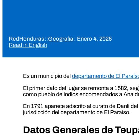
RedHonduras
::
Geografía
::
Enero 4, 2026
Read in English
Es un municipio del
departamento de El Paraís
El primer dato del lugar se remonta a 1582, se
como pueblo de indios encomendados a Ana de V
En 1791 aparece adscrito al curato de Danlí del
jurisdicción del departamento de El Paraíso.
Datos Generales de Teup