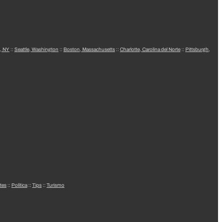
, NY
::
Seattle, Washington
::
Boston, Massachusetts
::
Charlotte, Carolina del Norte
::
Pittsburgh,
tes
::
Política
::
Tips
::
Turismo