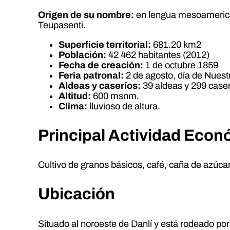
Origen de su nombre:
en lengua mesoamerican
Teupasenti.
Superficie territorial:
681.20 km2
Población:
42 462 habitantes (2012)
Fecha de creación:
1 de octubre 1859
Feria patronal:
2 de agosto, día de Nuest
Aldeas y caseríos:
39 aldeas y 299 caser
Altitud:
600 msnm.
Clima:
lluvioso de altura.
Principal Actividad Eco
Cultivo de granos básicos, café, caña de azúcar
Ubicación
Situado al noroeste de Danlí y está rodeado po