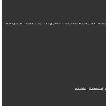
Washington D.C
::
Atlanta, Georgia
::
Chicago, Illinois
::
Dallas, Texas
::
Houston, Texas
::
Mc Alle
Actualidad
::
Biodiversidad
::