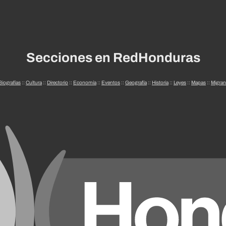
Secciones en RedHonduras
Biografías
::
Cultura
::
Directorio
::
Economía
::
Eventos
::
Geografía
::
Historia
::
Leyes
::
Mapas
::
Migran