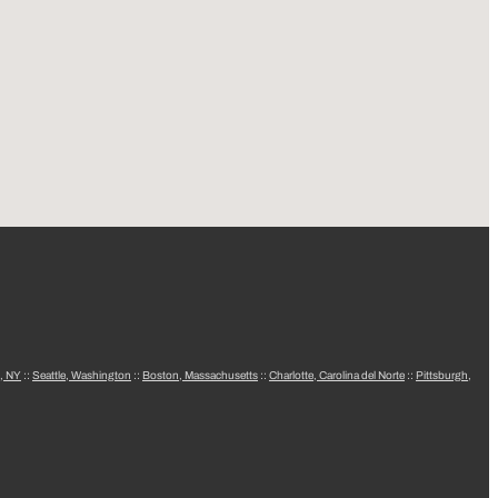
, NY
::
Seattle, Washington
::
Boston, Massachusetts
::
Charlotte, Carolina del Norte
::
Pittsburgh,