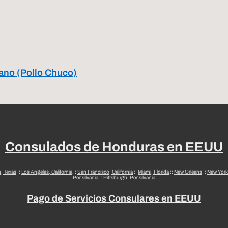
tano (Pollo Chuco)
Consulados de Honduras en EEUU
n, Texas
::
Los Angeles, California
::
San Francisco, California
::
Miami, Florida
::
New Orleans
::
New York
Pensilvania
::
Pittsburgh, Pensilvania
Pago de Servicios Consulares en EEUU