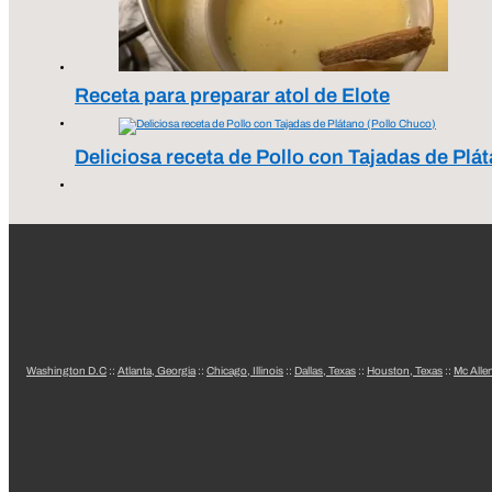
Receta para preparar atol de Elote
Deliciosa receta de Pollo con Tajadas de Plá
Washington D.C
::
Atlanta, Georgia
::
Chicago, Illinois
::
Dallas, Texas
::
Houston, Texas
::
Mc Alle