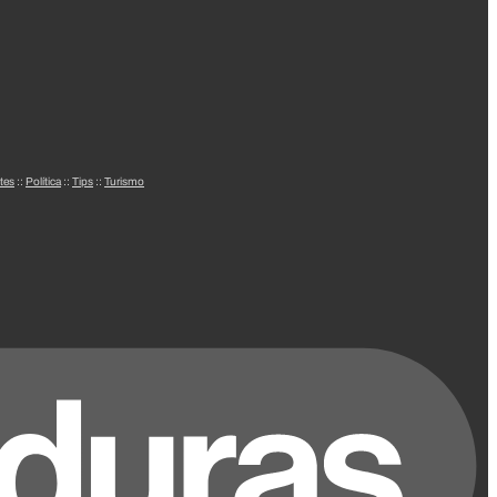
tes
::
Política
::
Tips
::
Turismo