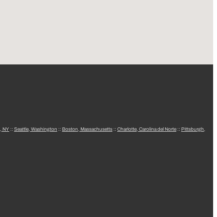
, NY
::
Seattle, Washington
::
Boston, Massachusetts
::
Charlotte, Carolina del Norte
::
Pittsburgh,