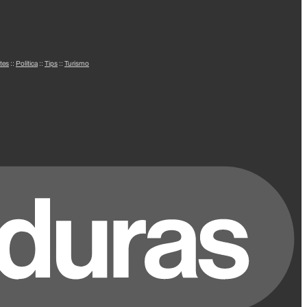
tes
::
Política
::
Tips
::
Turismo