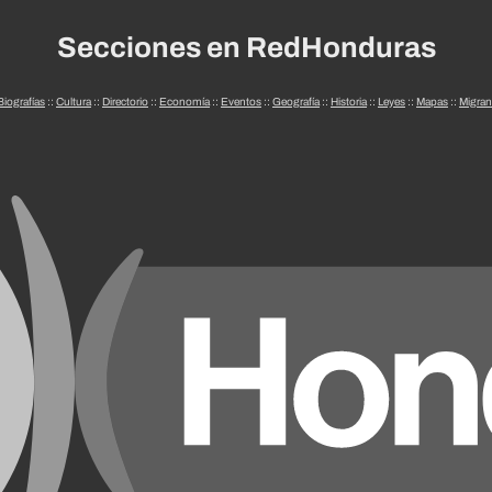
Secciones en RedHonduras
Biografías
::
Cultura
::
Directorio
::
Economía
::
Eventos
::
Geografía
::
Historia
::
Leyes
::
Mapas
::
Migran