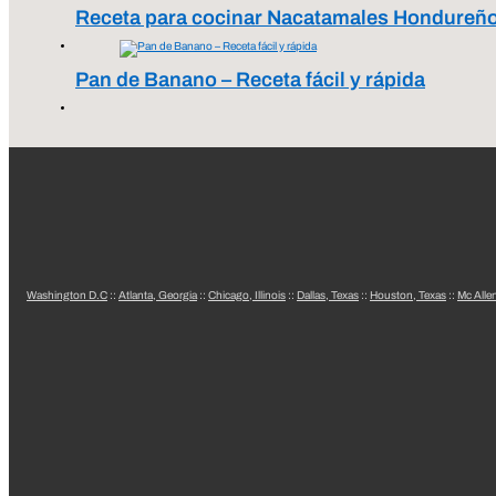
Receta para cocinar Nacatamales Hondureñ
Pan de Banano – Receta fácil y rápida
Washington D.C
::
Atlanta, Georgia
::
Chicago, Illinois
::
Dallas, Texas
::
Houston, Texas
::
Mc Alle