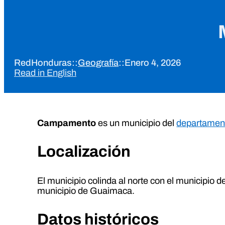
RedHonduras
::
Geografía
::
Enero 4, 2026
Read in English
Campamento
es un municipio del
departamen
Localización
El municipio colinda al norte con el municipio d
municipio de Guaimaca.
Datos históricos