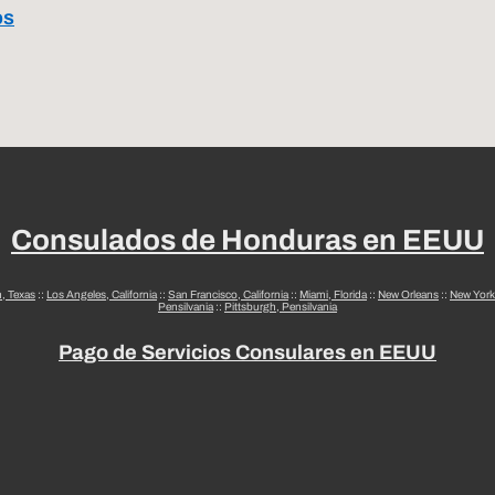
os
Consulados de Honduras en EEUU
n, Texas
::
Los Angeles, California
::
San Francisco, California
::
Miami, Florida
::
New Orleans
::
New York
Pensilvania
::
Pittsburgh, Pensilvania
Pago de Servicios Consulares en EEUU