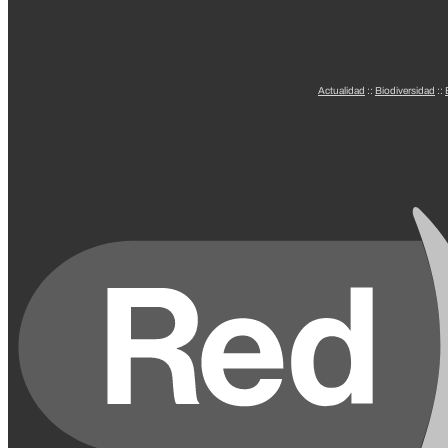
Actualidad
::
Biodiversidad
::