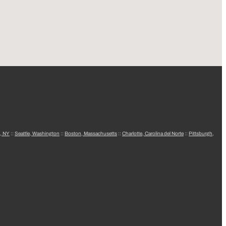
, NY
::
Seattle, Washington
::
Boston, Massachusetts
::
Charlotte, Carolina del Norte
::
Pittsburgh,