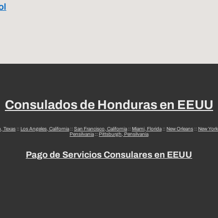
ol
Consulados de Honduras en EEUU
n, Texas
::
Los Angeles, California
::
San Francisco, California
::
Miami, Florida
::
New Orleans
::
New York
Pensilvania
::
Pittsburgh, Pensilvania
Pago de Servicios Consulares en EEUU