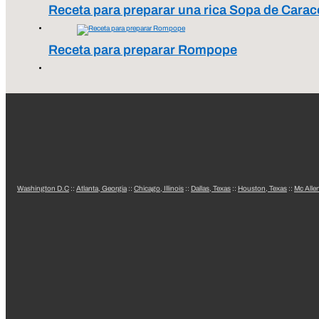
Receta para preparar una rica Sopa de Carac
Receta para preparar Rompope
Washington D.C
::
Atlanta, Georgia
::
Chicago, Illinois
::
Dallas, Texas
::
Houston, Texas
::
Mc Alle