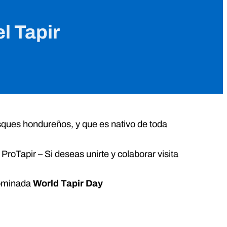
el Tapir
sques hondureños, y que es nativo de toda
roTapir – Si deseas unirte y colaborar visita
nominada
World Tapir Day