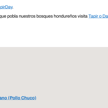
pirDay
.
 que pobla nuestros bosques hondureños visita
Tapir o D
tano (Pollo Chuco)