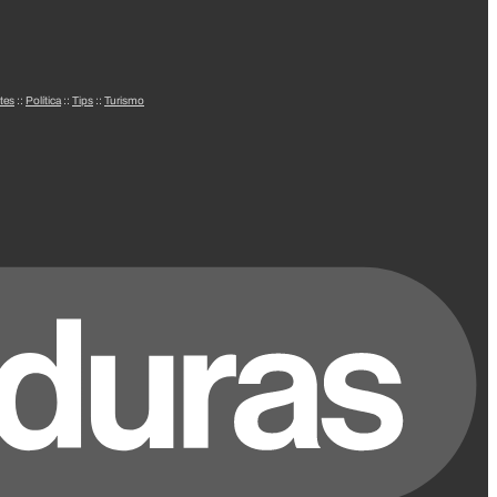
tes
::
Política
::
Tips
::
Turismo