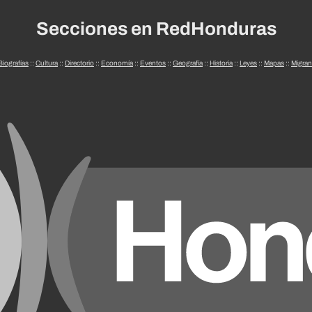
Secciones en RedHonduras
Biografías
::
Cultura
::
Directorio
::
Economía
::
Eventos
::
Geografía
::
Historia
::
Leyes
::
Mapas
::
Migran