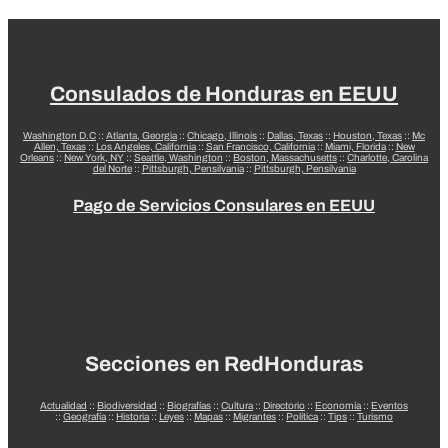
Consulados de Honduras en EEUU
Washington D.C
::
Atlanta, Georgia
::
Chicago, Illinois
::
Dallas, Texas
::
Houston, Texas
::
Mc
Allen, Texas
::
Los Angeles, California
::
San Francisco, California
::
Miami, Florida
::
New
Orleans
::
New York, NY
::
Seattle, Washington
::
Boston, Massachusetts
::
Charlotte, Carolina
del Norte
::
Pittsburgh, Pensilvania
::
Pittsburgh, Pensilvania
Pago de Servicios Consulares en EEUU
Secciones en RedHonduras
Actualidad
::
Biodiversidad
::
Biografías
::
Cultura
::
Directorio
::
Economía
::
Eventos
::
Geografía
::
Historia
::
Leyes
::
Mapas
::
Migrantes
::
Política
::
Tips
::
Turismo