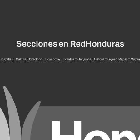
Secciones en RedHonduras
Biografías
::
Cultura
::
Directorio
::
Economía
::
Eventos
::
Geografía
::
Historia
::
Leyes
::
Mapas
::
Migran