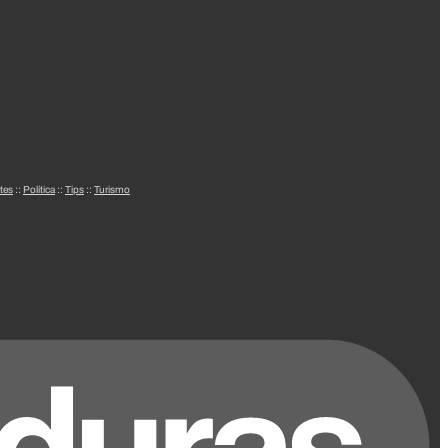
tes
::
Política
::
Tips
::
Turismo