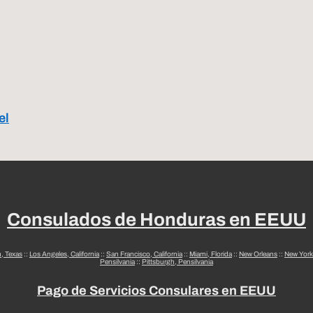
el
Consulados de Honduras en EEUU
n, Texas
::
Los Angeles, California
::
San Francisco, California
::
Miami, Florida
::
New Orleans
::
New York
Pensilvania
::
Pittsburgh, Pensilvania
Pago de Servicios Consulares en EEUU