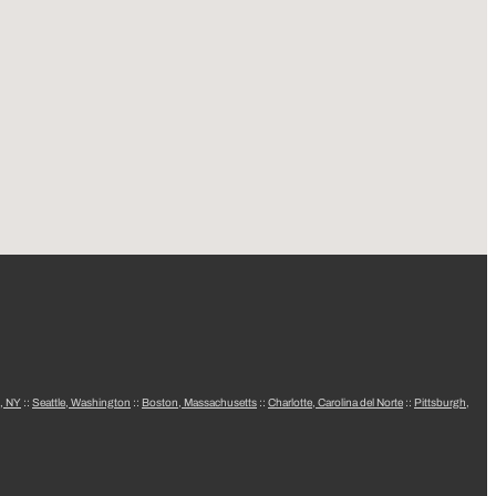
, NY
::
Seattle, Washington
::
Boston, Massachusetts
::
Charlotte, Carolina del Norte
::
Pittsburgh,