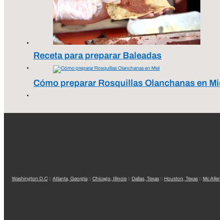
Receta para preparar Baleadas
Cómo preparar Rosquillas Olanchanas en Mi
Washington D.C
::
Atlanta, Georgia
::
Chicago, Illinois
::
Dallas, Texas
::
Houston, Texas
::
Mc Alle