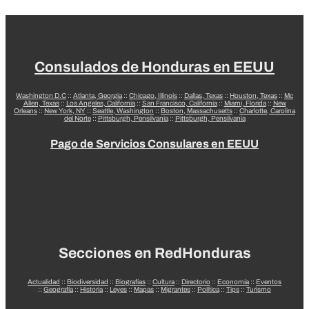
Consulados de Honduras en EEUU
Washington D.C
::
Atlanta, Georgia
::
Chicago, Illinois
::
Dallas, Texas
::
Houston, Texas
::
Mc
Allen, Texas
::
Los Angeles, California
::
San Francisco, California
::
Miami, Florida
::
New
Orleans
::
New York, NY
::
Seattle, Washington
::
Boston, Massachusetts
::
Charlotte, Carolina
del Norte
::
Pittsburgh, Pensilvania
::
Pittsburgh, Pensilvania
Pago de Servicios Consulares en EEUU
Secciones en RedHonduras
Actualidad
::
Biodiversidad
::
Biografías
::
Cultura
::
Directorio
::
Economía
::
Eventos
::
Geografía
::
Historia
::
Leyes
::
Mapas
::
Migrantes
::
Política
::
Tips
::
Turismo