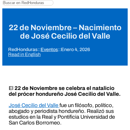
Buscar
22 de Noviembre – Nacimiento
de José Cecilio del Valle
RedHonduras
::
Eventos
::
Enero 4, 2026
Read in English
El
22 de Noviembre se celebra el natalicio
del prócer hondureño José Cecilio del Valle.
José Cecilio del Valle
fue un filósofo, político,
abogado y periodista hondureño. Realizó sus
estudios en la Real y Pontificia Universidad de
San Carlos Borromeo.