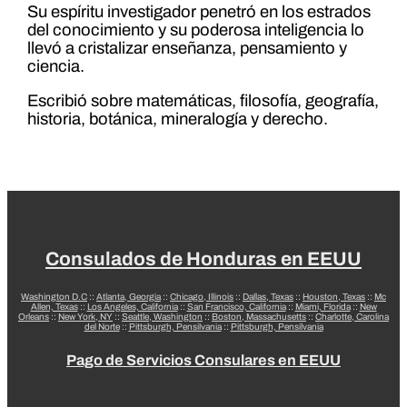
Su espíritu investigador penetró en los estrados
del conocimiento y su poderosa inteligencia lo
llevó a cristalizar enseñanza, pensamiento y
ciencia.
Escribió sobre matemáticas, filosofía, geografía,
historia, botánica, mineralogía y derecho.
Consulados de Honduras en EEUU
Washington D.C
::
Atlanta, Georgia
::
Chicago, Illinois
::
Dallas, Texas
::
Houston, Texas
::
Mc
Allen, Texas
::
Los Angeles, California
::
San Francisco, California
::
Miami, Florida
::
New
Orleans
::
New York, NY
::
Seattle, Washington
::
Boston, Massachusetts
::
Charlotte, Carolina
del Norte
::
Pittsburgh, Pensilvania
::
Pittsburgh, Pensilvania
Pago de Servicios Consulares en EEUU