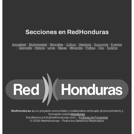
Secciones en RedHonduras
Actualidad
::
Biodiversidad
::
Biografías
::
Cultura
::
Directorio
::
Economía
::
Eventos
::
Geografía
::
Historia
::
Leyes
::
Mapas
::
Migrantes
::
Política
::
Tips
::
Turismo
RedHonduras
es un proyecto comunitario y colaborativo enfocado al conocimiento y
formación sobre
Honduras
.
Escríbenos a info@redhonduras.com ::
Políticas de Privacidad
© 2026 RedHonduras – Todos los Derechos Reservados