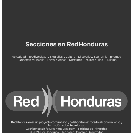
Secciones en RedHonduras
Actualidad
::
Biodiversidad
::
Biografías
::
Cultura
::
Directorio
::
Economía
::
Eventos
::
Geografía
::
Historia
::
Leyes
::
Mapas
::
Migrantes
::
Política
::
Tips
::
Turismo
RedHonduras
es un proyecto comunitario y colaborativo enfocado al conocimiento y
formación sobre
Honduras
.
Escríbenos a info@redhonduras.com ::
Políticas de Privacidad
© 2026 RedHonduras – Todos los Derechos Reservados