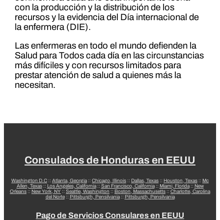
con la producción y la distribución de los
recursos y la evidencia del Día internacional de
la enfermera (DIE).
Las enfermeras en todo el mundo defienden la
Salud para Todos cada día en las circunstancias
más difíciles y con recursos limitados para
prestar atención de salud a quienes más la
necesitan.
Consulados de Honduras en EEUU
Washington D.C
::
Atlanta, Georgia
::
Chicago, Illinois
::
Dallas, Texas
::
Houston, Texas
::
Mc
Allen, Texas
::
Los Angeles, California
::
San Francisco, California
::
Miami, Florida
::
New
Orleans
::
New York, NY
::
Seattle, Washington
::
Boston, Massachusetts
::
Charlotte, Carolina
del Norte
::
Pittsburgh, Pensilvania
::
Pittsburgh, Pensilvania
Pago de Servicios Consulares en EEUU