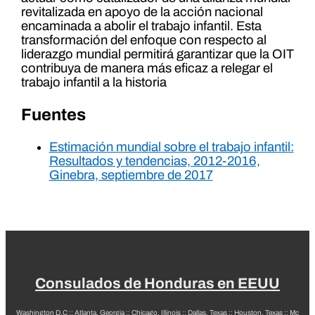
revitalizada en apoyo de la acción nacional
encaminada a abolir el trabajo infantil. Esta
transformación del enfoque con respecto al
liderazgo mundial permitirá garantizar que la OIT
contribuya de manera más eficaz a relegar el
trabajo infantil a la historia
Fuentes
Estimación mundial sobre el trabajo infantil:
Resultados y tendencias, 2012-2016,
Ginebra, septiembre de 2017
Consulados de Honduras en EEUU
Washington D.C
::
Atlanta, Georgia
::
Chicago, Illinois
::
Dallas, Texas
::
Houston, Texas
::
Mc