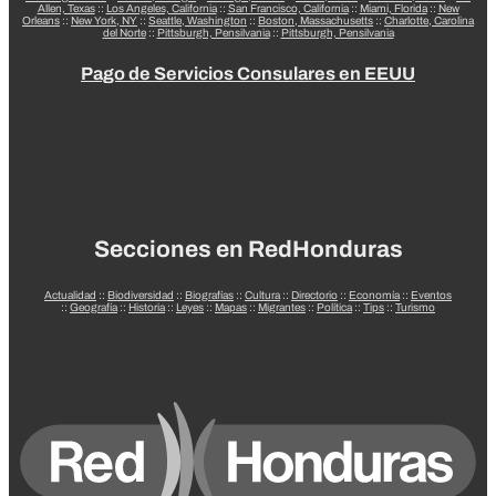
Allen, Texas
::
Los Angeles, California
::
San Francisco, California
::
Miami, Florida
::
New
Orleans
::
New York, NY
::
Seattle, Washington
::
Boston, Massachusetts
::
Charlotte, Carolina
del Norte
::
Pittsburgh, Pensilvania
::
Pittsburgh, Pensilvania
Pago de Servicios Consulares en EEUU
Secciones en RedHonduras
Actualidad
::
Biodiversidad
::
Biografías
::
Cultura
::
Directorio
::
Economía
::
Eventos
::
Geografía
::
Historia
::
Leyes
::
Mapas
::
Migrantes
::
Política
::
Tips
::
Turismo