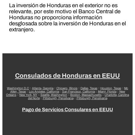
La inversión de Honduras en el exterior no es
relevante, por este motivo el Banco Central de
Honduras no proporciona información
desglosada sobre la inversión de Honduras en el
extranjero.
Consulados de Honduras en EEUU
Washington D.C
::
Atlanta, Georgia
::
Chicago, Illinois
::
Dallas, Texas
::
Houston, Texas
::
Mc
Allen, Texas
::
Los Angeles, California
::
San Francisco, California
::
Miami, Florida
::
New
Orleans
::
New York, NY
::
Seattle, Washington
::
Boston, Massachusetts
::
Charlotte, Carolina
del Norte
::
Pittsburgh, Pensilvania
::
Pittsburgh, Pensilvania
Pago de Servicios Consulares en EEUU