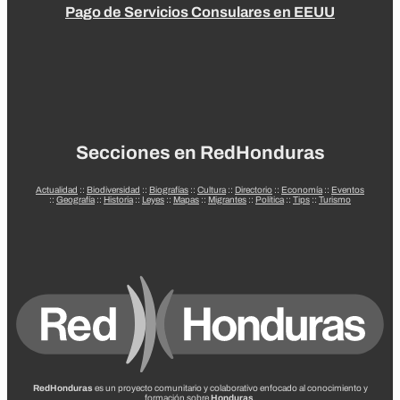
Pago de Servicios Consulares en EEUU
Secciones en RedHonduras
Actualidad
::
Biodiversidad
::
Biografías
::
Cultura
::
Directorio
::
Economía
::
Eventos
::
Geografía
::
Historia
::
Leyes
::
Mapas
::
Migrantes
::
Política
::
Tips
::
Turismo
RedHonduras
es un proyecto comunitario y colaborativo enfocado al conocimiento y
formación sobre
Honduras
.