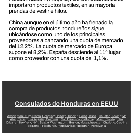
importaron productos textiles, en su mayoría
prendas de vestir e hilos.
China aunque en el último año ha frenado la
compra de productos hondureños sigue
ubicándose como uno de los principales
proveedores alcanzando una cuota de mercado
del 12,2%. La cuota de mercado de Europa
supone el 8,2%. España desciende al 11º lugar
como proveedor con una cuota del 1,1%.
Consulados de Honduras en EEUU
Washington D.C
::
Atlanta, Georgia
::
Chicago, Illinois
::
Dallas, Texas
::
Houston, Texas
::
Mc
Allen, Texas
::
Los Angeles, California
::
San Francisco, California
::
Miami, Florida
::
New
Orleans
::
New York, NY
::
Seattle, Washington
::
Boston, Massachusetts
::
Charlotte, Carolina
del Norte
::
Pittsburgh, Pensilvania
::
Pittsburgh, Pensilvania