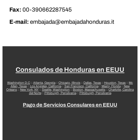
Fax:
00-390662287545
E-mail:
embajada@embajadahonduras.it
Consulados de Honduras en EEUU
Washington D.C
::
Atlanta, Georgia
::
Chicago, Illinois
::
Dallas, Texas
::
Houston, Texas
::
Mc
Allen, Texas
::
Los Angeles, California
::
San Francisco, California
::
Miami, Florida
::
New
Orleans
::
New York, NY
::
Seattle, Washington
::
Boston, Massachusetts
::
Charlotte, Carolina
del Norte
::
Pittsburgh, Pensilvania
::
Pittsburgh, Pensilvania
Pago de Servicios Consulares en EEUU