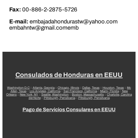
Fax:
00-886-2-2875-5726
E-mail:
embajadahondurastw@yahoo.com
embahntw@gmail.comemb
Consulados de Honduras en EEUU
Washington D.C
::
Atlanta, Georgia
::
Chicago, Illinois
::
Dallas, Texas
::
Houston, Texas
::
Mc
Allen, Texas
::
Los Angeles, California
::
San Francisco, California
::
Miami, Florida
::
New
Orleans
::
New York, NY
::
Seattle, Washington
::
Boston, Massachusetts
::
Charlotte, Carolina
del Norte
::
Pittsburgh, Pensilvania
::
Pittsburgh, Pensilvania
Pago de Servicios Consulares en EEUU