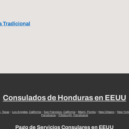
 Tradicional
Consulados de Honduras en EEUU
n, Texas
::
Los Angeles, California
::
San Francisco, California
::
Miami, Florida
::
New Orleans
::
New York
Pensilvania
::
Pittsburgh, Pensilvania
Pago de Servicios Consulares en EEUU