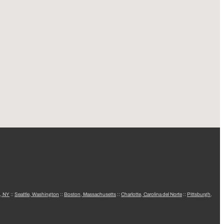
, NY
::
Seattle, Washington
::
Boston, Massachusetts
::
Charlotte, Carolina del Norte
::
Pittsburgh,