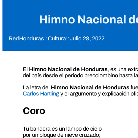
Himno Nacional de
RedHonduras
::
Cultura
::
Julio 28, 2022
El
Himno Nacional de Honduras
, es una ext
del país desde el período precolombino hasta 
La letra del
Himno Nacional de Honduras
fue
Carlos Hartling
y el argumento y explicación ofic
Coro
Tu bandera es un lampo de cielo
por un bloque de nieve cruzado;