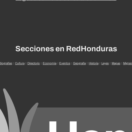
Secciones en RedHonduras
Biografías
::
Cultura
::
Directorio
::
Economía
::
Eventos
::
Geografía
::
Historia
::
Leyes
::
Mapas
::
Migran