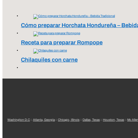
Cómo preparar Horchata Hondureña – Bebida
Receta para preparar Rompope
Chilaquiles con carne
Washington D.C
::
Atlanta, Georgia
::
Chicago, Illinois
::
Dallas, Texas
::
Houston, Texas
::
Mc Alle