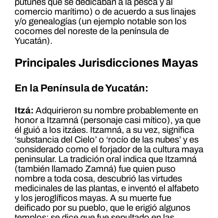
putunes que se dedicaban a la pesca y al
comercio marítimo) o de acuerdo a sus linajes
y/o genealogías (un ejemplo notable son los
cocomes del noreste de la península de
Yucatán).
Principales Jurisdicciones Mayas
En la Península de Yucatán:
Itzá:
Adquirieron su nombre probablemente en
honor a Itzamná (personaje casi mítico), ya que
él guió a los itzáes. Itzamná, a su vez, significa
‘substancia del Cielo’ o ‘rocío de las nubes’ y es
considerado como el forjador de la cultura maya
peninsular. La tradición oral indica que Itzamná
(también llamado Zamná) fue quien puso
nombre a toda cosa, descubrió las virtudes
medicinales de las plantas, e inventó el alfabeto
y los jeroglíficos mayas. A su muerte fue
deificado por su pueblo, que le erigió algunos
templos; se dice que fue sepultado en las