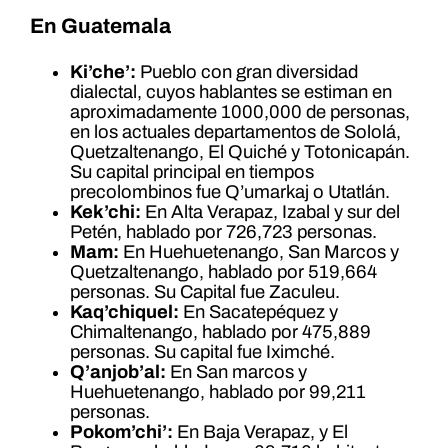
En Guatemala
Ki’che’:
Pueblo con gran diversidad
dialectal, cuyos hablantes se estiman en
aproximadamente 1000,000 de personas,
en los actuales departamentos de Sololá,
Quetzaltenango, El Quiché y Totonicapán.
Su capital principal en tiempos
precolombinos fue Q’umarkaj o Utatlán.
Kek’chi:
En Alta Verapaz, Izabal y sur del
Petén, hablado por 726,723 personas.
Mam:
En Huehuetenango, San Marcos y
Quetzaltenango, hablado por 519,664
personas. Su Capital fue Zaculeu.
Kaq’chiquel:
En Sacatepéquez y
Chimaltenango, hablado por 475,889
personas. Su capital fue Iximché.
Q’anjob’al:
En San marcos y
Huehuetenango, hablado por 99,211
personas.
Pokom’chi’:
En Baja Verapaz, y El