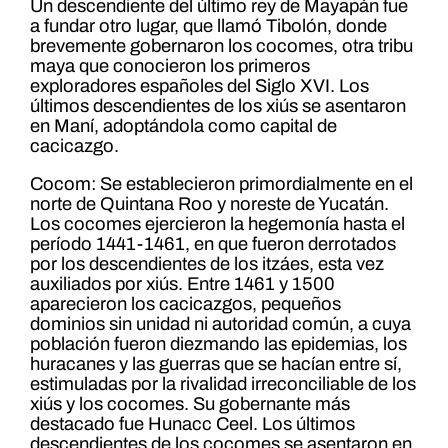
Un descendiente del último rey de Mayapán fue
a fundar otro lugar, que llamó Tibolón, donde
brevemente gobernaron los cocomes, otra tribu
maya que conocieron los primeros
exploradores españoles del Siglo XVI. Los
últimos descendientes de los xiús se asentaron
en Maní, adoptándola como capital de
cacicazgo.
Cocom: Se establecieron primordialmente en el
norte de Quintana Roo y noreste de Yucatán.
Los cocomes ejercieron la hegemonía hasta el
período 1441-1461, en que fueron derrotados
por los descendientes de los itzáes, esta vez
auxiliados por xiús. Entre 1461 y 1500
aparecieron los cacicazgos, pequeños
dominios sin unidad ni autoridad común, a cuya
población fueron diezmando las epidemias, los
huracanes y las guerras que se hacían entre sí,
estimuladas por la rivalidad irreconciliable de los
xiús y los cocomes. Su gobernante más
destacado fue Hunacc Ceel. Los últimos
descendientes de los cocomes se asentaron en