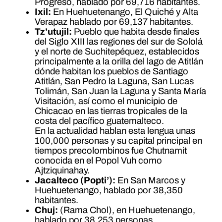
Progreso, hablado por 69,716 habitantes.
Ixil:
En Huehuetenango, El Quiché y Alta
Verapaz hablado por 69,137 habitantes.
Tz’utujil:
Pueblo que habita desde finales
del Siglo XIII las regiones del sur de Sololá
y el norte de Suchitepéquez, establecidos
principalmente a la orilla del lago de Atitlán
dónde habitan los pueblos de Santiago
Atitlán, San Pedro la Laguna, San Lucas
Tolimán, San Juan la Laguna y Santa María
Visitación, así como el municipio de
Chicacao en las tierras tropicales de la
costa del pacífico guatemalteco.
En la actualidad hablan esta lengua unas
100,000 personas y su capital principal en
tiempos precolombinos fue Chutnamit
conocida en el Popol Vuh como
Ajtziquinahay.
Jacalteco (Popti’):
En San Marcos y
Huehuetenango, hablado por 38,350
habitantes.
Chuj:
(Rama Chol), en Huehuetenango,
hablado por 38,253 personas.