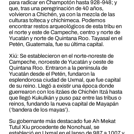
para radicar en Champotón hasta 928-948; y
que, tras una peregrinación de 40 años,
volvieron a Chichén, ya con la mezcla de las
culturas tolteca y chichimeca. Podemos
encontrar restos arqueológicos de esta tribu en
el norte y este de Campeche, centro y norte de
Yucatán y norte de Quintana Roo. Tayasal en el
Petén, Guatemala, fue su última capital.
Xiú: Se establecieron en el norte-noreste de
Campeche, noroeste de Yucatán y oeste de
Quintana Roo. Entraron a la península de
Yucatán desde el Petén, fundaron la
esplendorosa ciudad de Uxmal, que fue capital
de su reino. Llegó a existir una época donde
guerrearon con los itzáes de Chichén Itzá hasta
que llegó Kukulkán y puso paz entre las tribus o
reinos, fundando la nueva capital de Mayapán
(‘bandera de los mayas’).
Su gobernante más destacado fue Ah Mekat
Tutul Xiu procedente de Nonohual, se
estableció en Uxmal en el lapso de 987 a 1007 y