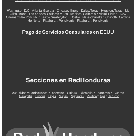
Washington D.C
::
Atlanta, Georgia
::
Chicago, Illinois
::
Dallas, Texas
::
Houston, Texas
::
Mc
Allen, Texas
::
Los Angeles, California
::
San Francisco, California
::
Miami, Florida
::
New
Orleans
::
New York, NY
::
Seattle, Washington
::
Boston, Massachusetts
::
Charlotte, Carolina
del Norte
::
Pittsburgh, Pensilvania
::
Pittsburgh, Pensilvania
Pago de Servicios Consulares en EEUU
Secciones en RedHonduras
Actualidad
::
Biodiversidad
::
Biografías
::
Cultura
::
Directorio
::
Economía
::
Eventos
::
Geografía
::
Historia
::
Leyes
::
Mapas
::
Migrantes
::
Política
::
Tips
::
Turismo