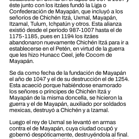
éste junto con los itzáes fundó la Liga o
Confederación de Mayapán, que incluyó a los
señoríos de Chichén Itzá, Uxmal, Mayapán,
Itzamal, Tulum, Ichpatún y otros. Esta alianza
existió desde el período 987-1007 hasta el de
1175-1185, pues en 1194 los itzáes
abandonaron nuevamente Chichén Itzá para ir a
establecerse en el Petén, en virtud de la guerra
que les hizo Hunacc Ceel, jefe Cocom de
Mayapán.
Se da como fecha de la fundación de Mayapán
el año de 1047 y el de su destrucción el de 1254.
Esta acaeció porque habiéndose enamorado
los señores o príncipes de Chichén Itzá y
Mayapán de la misma doncella, se hicieron la
guerra y el de Mayapán, auxiliado por soldados
mexicas, destruyó a Chichén y a Izamal.
Luego el rey de Uxmal se levantó en armas
contra el de Mayapán, cuya ciudad ocupó y
gobernó despóticamente, destruyéndola al final.