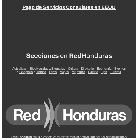
Pago de Servicios Consulares en EEUU
Secciones en RedHonduras
Actualidad
::
Biodiversidad
::
Biografías
::
Cultura
::
Directorio
::
Economía
::
Eventos
::
Geografía
::
Historia
::
Leyes
::
Mapas
::
Migrantes
::
Política
::
Tips
::
Turismo
RedHonduras
es un proyecto comunitario y colaborativo enfocado al conocimiento y