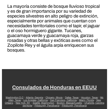
La mayoría consiste de bosque lluvioso tropical
y es de gran importancia por su variedad de
especies silvestres en alto peligro de extinción,
especialmente por animales que cuentan con
necesidades territoriales como el tapir, el jaguar
o el oso hormiguero gigante. Tucanes,
guacamaya verde y guacamaya roja, garzas
rosadas y otras bellas y exóticas aves como el
Zopilote Rey y el águila arpía enriquecen sus
bosques.
Consulados de Honduras en EEUU
Washington D.C
::
Atlanta, Georgia
::
Chicago, Illinois
::
Dallas, Texas
::
Houston, Texas
::
Mc
Allen, Texas
::
Los Angeles, California
::
San Francisco, California
::
Miami, Florida
::
New
Orleans
::
New York, NY
::
Seattle, Washington
::
Boston, Massachusetts
::
Charlotte, Carolina
del Norte
::
Pittsburgh, Pensilvania
::
Pittsburgh, Pensilvania