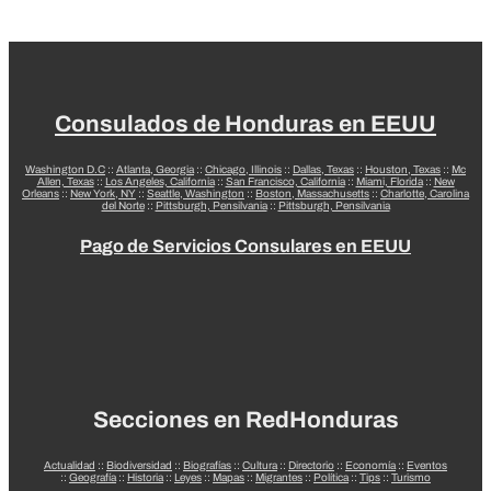
Consulados de Honduras en EEUU
Washington D.C
::
Atlanta, Georgia
::
Chicago, Illinois
::
Dallas, Texas
::
Houston, Texas
::
Mc
Allen, Texas
::
Los Angeles, California
::
San Francisco, California
::
Miami, Florida
::
New
Orleans
::
New York, NY
::
Seattle, Washington
::
Boston, Massachusetts
::
Charlotte, Carolina
del Norte
::
Pittsburgh, Pensilvania
::
Pittsburgh, Pensilvania
Pago de Servicios Consulares en EEUU
Secciones en RedHonduras
Actualidad
::
Biodiversidad
::
Biografías
::
Cultura
::
Directorio
::
Economía
::
Eventos
::
Geografía
::
Historia
::
Leyes
::
Mapas
::
Migrantes
::
Política
::
Tips
::
Turismo