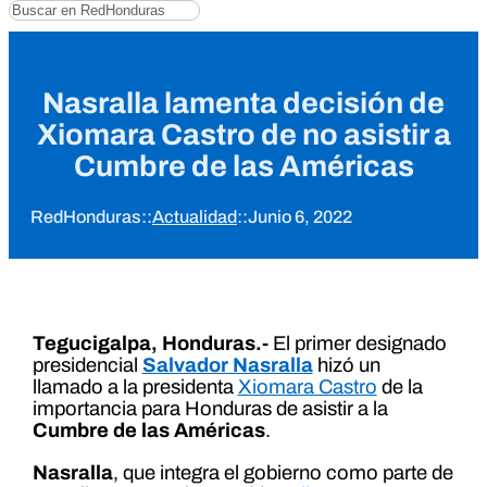
Buscar
Nasralla lamenta decisión de
Xiomara Castro de no asistir a
Cumbre de las Américas
RedHonduras
::
Actualidad
::
Junio 6, 2022
Tegucigalpa, Honduras.-
El primer designado
presidencial
Salvador Nasralla
hizó un
llamado a la presidenta
Xiomara Castro
de la
importancia para Honduras de asistir a la
Cumbre de las Américas
.
Nasralla
, que integra el gobierno como parte de