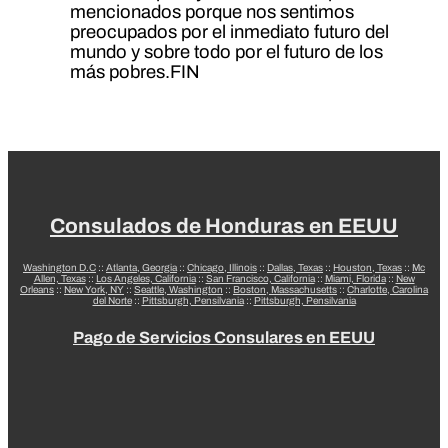
mencionados porque nos sentimos
preocupados por el inmediato futuro del
mundo y sobre todo por el futuro de los
más pobres.FIN
Consulados de Honduras en EEUU
Washington D.C
::
Atlanta, Georgia
::
Chicago, Illinois
::
Dallas, Texas
::
Houston, Texas
::
Mc
Allen, Texas
::
Los Angeles, California
::
San Francisco, California
::
Miami, Florida
::
New
Orleans
::
New York, NY
::
Seattle, Washington
::
Boston, Massachusetts
::
Charlotte, Carolina
del Norte
::
Pittsburgh, Pensilvania
::
Pittsburgh, Pensilvania
Pago de Servicios Consulares en EEUU