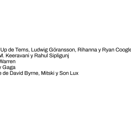
e Up de Tems, Ludwig Göransson, Rihanna y Ryan Coogl
. Keeravani y Rahul Sipligunj
 Warren
dy Gaga
ife de David Byrne, Mitski y Son Lux