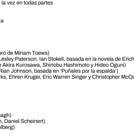
 la vez en todas partes
za
ibro de Miriam Toews)
Lesley Paterson, Ian Stokell, basada en la novela de Er
 de Akira Kurosawa, Shinobu Hashimoto y Hideo Oguni)
Rian Johnson, basada en ‘Puñales por la espalda’)
rks, Ehren Kruger, Eric Warren Singer y Christopher McQ
nagh)
n, Daniel Scheinert)
lberg)