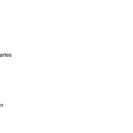
artes
in
O