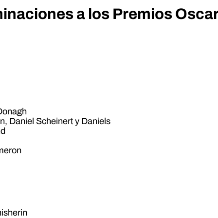
minaciones a los Premios Osca
cDonagh
n, Daniel Scheinert y Daniels
nd
ameron
isherin