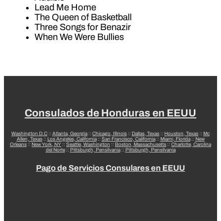
Lead Me Home
The Queen of Basketball
Three Songs for Benazir
When We Were Bullies
Consulados de Honduras en EEUU
Washington D.C
::
Atlanta, Georgia
::
Chicago, Illinois
::
Dallas, Texas
::
Houston, Texas
::
Mc
Allen, Texas
::
Los Angeles, California
::
San Francisco, California
::
Miami, Florida
::
New
Orleans
::
New York, NY
::
Seattle, Washington
::
Boston, Massachusetts
::
Charlotte, Carolina
del Norte
::
Pittsburgh, Pensilvania
::
Pittsburgh, Pensilvania
Pago de Servicios Consulares en EEUU