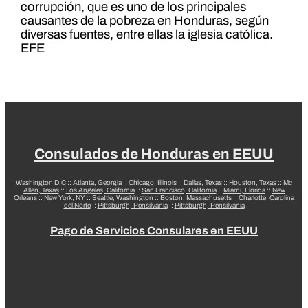
corrupción, que es uno de los principales
causantes de la pobreza en Honduras, según
diversas fuentes, entre ellas la iglesia católica.
EFE
Consulados de Honduras en EEUU
Washington D.C
::
Atlanta, Georgia
::
Chicago, Illinois
::
Dallas, Texas
::
Houston, Texas
::
Mc
Allen, Texas
::
Los Angeles, California
::
San Francisco, California
::
Miami, Florida
::
New
Orleans
::
New York, NY
::
Seattle, Washington
::
Boston, Massachusetts
::
Charlotte, Carolina
del Norte
::
Pittsburgh, Pensilvania
::
Pittsburgh, Pensilvania
Pago de Servicios Consulares en EEUU