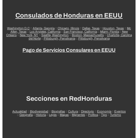
Consulados de Honduras en EEUU
Washington D.C
::
Atlanta, Georgia
::
Chicago, Illinois
::
Dallas, Texas
::
Houston, Texas
::
Mc
Allen, Texas
::
Los Angeles, California
::
San Francisco, California
::
Miami, Florida
::
New
Orleans
::
New York, NY
::
Seattle, Washington
::
Boston, Massachusetts
::
Charlotte, Carolina
del Norte
::
Pittsburgh, Pensilvania
::
Pittsburgh, Pensilvania
Pago de Servicios Consulares en EEUU
Secciones en RedHonduras
Actualidad
::
Biodiversidad
::
Biografías
::
Cultura
::
Directorio
::
Economía
::
Eventos
::
Geografía
::
Historia
::
Leyes
::
Mapas
::
Migrantes
::
Política
::
Tips
::
Turismo