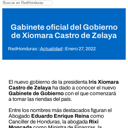
Buscar
Gabinete oficial del Gobierno
de Xiomara Castro de Zelaya
RedHonduras
::
Actualidad
::
Enero 27, 2022
El nuevo gobierno de la presidenta
Iris Xiomara
Castro de Zelaya
ha dado a conocer el nuevo
Gabinete de Gobierno
con el que comenzará
a tomar las riendas del país.
Entre los nombres más destacados figuran el
Abogado
Eduardo Enrique Reina
como
Canciller de Honduras, la abogada
Rixi
Moncada
como Ministra de Finanzas, la