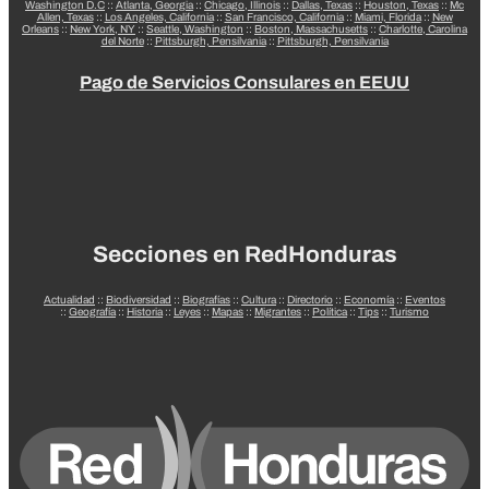
Washington D.C
::
Atlanta, Georgia
::
Chicago, Illinois
::
Dallas, Texas
::
Houston, Texas
::
Mc
Allen, Texas
::
Los Angeles, California
::
San Francisco, California
::
Miami, Florida
::
New
Orleans
::
New York, NY
::
Seattle, Washington
::
Boston, Massachusetts
::
Charlotte, Carolina
del Norte
::
Pittsburgh, Pensilvania
::
Pittsburgh, Pensilvania
Pago de Servicios Consulares en EEUU
Secciones en RedHonduras
Actualidad
::
Biodiversidad
::
Biografías
::
Cultura
::
Directorio
::
Economía
::
Eventos
::
Geografía
::
Historia
::
Leyes
::
Mapas
::
Migrantes
::
Política
::
Tips
::
Turismo