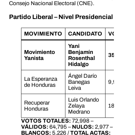
Consejo Nacional Electoral (CNE).
Partido Liberal – Nivel Presidencial
MOVIMIENTO
CANDIDATO
VOTOS
Yani
Movimiento
Benjamín
35,850
Yanista
Rosenthal
Hidalgo
Ángel Darío
La Esperanza
Banegas
9,948
de Honduras
Leiva
Luis Orlando
Recuperar
Zelaya
18,997
Honduras
Medrano
VOTOS TOTALES:
72,998 –
VÁLIDOS:
64,795 –
NULOS:
2,977 –
BLANCOS:
5,226 /
TOTAL ACTAS: