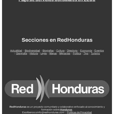
Secciones en RedHonduras
Actualidad
::
Biodiversidad
::
Biografías
::
Cultura
::
Directorio
::
Economía
::
Eventos
::
Geografía
::
Historia
::
Leyes
::
Mapas
::
Migrantes
::
Política
::
Tips
::
Turismo
RedHonduras
es un proyecto comunitario y colaborativo enfocado al conocimiento y
formación sobre
Honduras
.
Escríbenos a info@redhonduras.com ::
Políticas de Privacidad