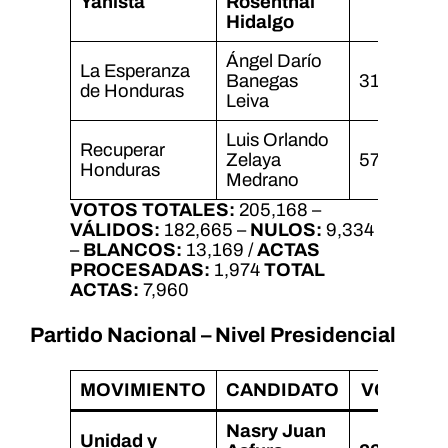
Yanista
Rosenthal
Hidalgo
Ángel Darío
La Esperanza
Banegas
31,901
de Honduras
Leiva
Luis Orlando
Recuperar
Zelaya
57,711
Honduras
Medrano
VOTOS TOTALES:
205,168 –
VÁLIDOS:
182,665 –
NULOS:
9,334
–
BLANCOS:
13,169 /
ACTAS
PROCESADAS:
1,974
TOTAL
ACTAS:
7,960
Partido Nacional – Nivel Presidencial
MOVIMIENTO
CANDIDATO
VOTOS
Nasry Juan
Unidad y