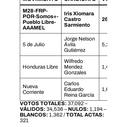
M28-FRP-
Iris Xiomara
POR-Somos+-
Castro
26,228
Pueblo Libre-
Sarmiento
AAAMEL
Jorge Nelson
5 de Julio
Ávila
5,237
Gutiérrez
Wilfredo
Honduras Libre
Mendez
1,408
Gonzales
Carlos
Nueva
Eduardo
1,663
Corriente
Reina García
VOTOS TOTALES:
37,092 –
VÁLIDOS:
34,536 –
NULOS:
1,194 –
BLANCOS:
1,362 /
TOTAL ACTAS:
321