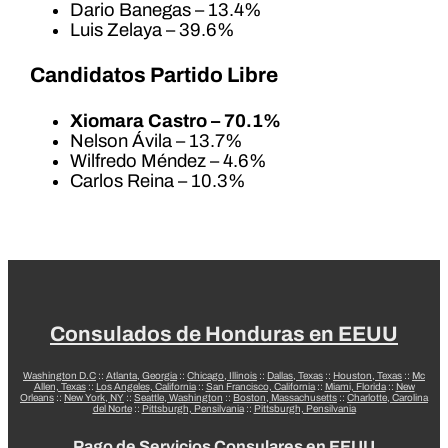
Dario Banegas – 13.4%
Luis Zelaya – 39.6%
Candidatos Partido Libre
Xiomara Castro – 70.1%
Nelson Ávila – 13.7%
Wilfredo Méndez – 4.6%
Carlos Reina – 10.3%
Consulados de Honduras en EEUU
Washington D.C
::
Atlanta, Georgia
::
Chicago, Illinois
::
Dallas, Texas
::
Houston, Texas
::
Mc
Allen, Texas
::
Los Angeles, California
::
San Francisco, California
::
Miami, Florida
::
New
Orleans
::
New York, NY
::
Seattle, Washington
::
Boston, Massachusetts
::
Charlotte, Carolina
del Norte
::
Pittsburgh, Pensilvania
::
Pittsburgh, Pensilvania
Pago de Servicios Consulares en EEUU