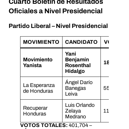
Cuarto Boletín de Resultados
Oficiales a Nivel Presidencial
Partido Liberal – Nivel Presidencial
MOVIMIENTO
CANDIDATO
VOTOS
Yani
Movimiento
Benjamín
182,089
Yanista
Rosenthal
Hidalgo
Ángel Darío
La Esperanza
Banegas
55,025
de Honduras
Leiva
Luis Orlando
Recuperar
Zelaya
113,896
Honduras
Medrano
VOTOS TOTALES:
401,704 –