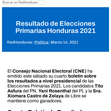
Buscar
Resultado de Elecciones
Primarias Honduras 2021
RedHonduras
::
Política
::
Marzo 14, 2021
El
Consejo Nacional Electoral (CNE)
ha
emitido este sábado su cuarto
boletín sobre
los resultados a nivel presidencial
de las
Elecciones Primarias 2021. Los candidatos
Tito
Asfura
del PN,
Yani Rosenthal
del PL y la
Sra.
Xiomara Castro de Zelaya
de Libre se
mantiene como ganadores.