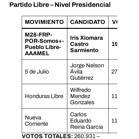
Partido Libre – Nivel Presidencial
MOVIMIENTO
CANDIDATO
VOTOS
M28-FRP-
Iris Xiomara
POR-Somos+-
Castro
190,276
Pueblo Libre-
Sarmiento
AAAMEL
Jorge Nelson
5 de Julio
Ávila
27,100
Gutiérrez
Wilfredo
Honduras Libre
Mendez
11,192
Gonzales
Carlos
Nueva
Eduardo
11,191
Corriente
Reina García
VOTOS TOTALES:
260,931 –