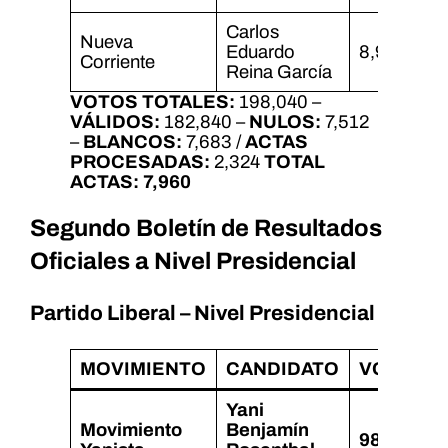
Carlos
Nueva
Eduardo
8,968
Corriente
Reina García
VOTOS TOTALES:
198,040 –
VÁLIDOS:
182,840 –
NULOS:
7,512
–
BLANCOS:
7,683 /
ACTAS
PROCESADAS:
2,324
TOTAL
ACTAS:
7,960
Segundo Boletín de Resultados
Oficiales a Nivel Presidencial
Partido Liberal – Nivel Presidencial
MOVIMIENTO
CANDIDATO
VOTOS
Yani
Movimiento
Benjamín
98,053