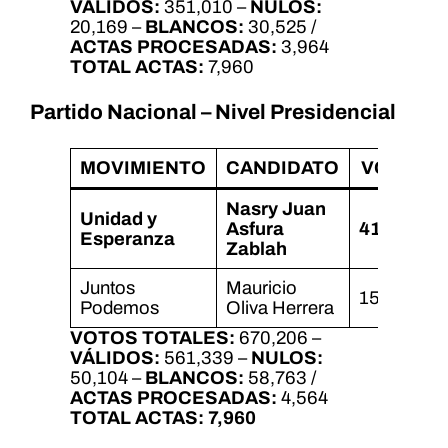
VÁLIDOS:
351,010 –
NULOS:
20,169 –
BLANCOS:
30,525 /
ACTAS PROCESADAS:
3,964
TOTAL ACTAS:
7,960
Partido Nacional – Nivel Presidencial
MOVIMIENTO
CANDIDATO
VOTOS
Nasry Juan
Unidad y
Asfura
410,146
Esperanza
Zablah
Juntos
Mauricio
151,193
Podemos
Oliva Herrera
VOTOS TOTALES:
670,206 –
VÁLIDOS:
561,339 –
NULOS:
50,104 –
BLANCOS:
58,763 /
ACTAS PROCESADAS:
4,564
TOTAL ACTAS:
7,960