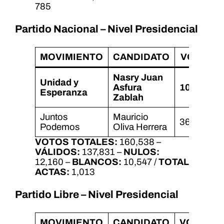
785
Partido Nacional – Nivel Presidencial
MOVIMIENTO
CANDIDATO
VOTOS
Nasry Juan
Unidad y
Asfura
101,573
Esperanza
Zablah
Juntos
Mauricio
36,258
Podemos
Oliva Herrera
VOTOS TOTALES:
160,538 –
VÁLIDOS:
137,831 –
NULOS:
12,160 –
BLANCOS:
10,547 /
TOTAL
ACTAS:
1,013
Partido Libre – Nivel Presidencial
MOVIMIENTO
CANDIDATO
VOTOS