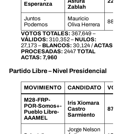
Asfura
221,479
Esperanza
Zablah
Juntos
Mauricio
88,873
Podemos
Oliva Herrera
VOTOS TOTALES:
367,649 –
VÁLIDOS:
310,352 –
NULOS:
27,173 –
BLANCOS:
30,124 /
ACTAS
PROCESADAS:
2447
TOTAL
ACTAS:
7,960
Partido Libre – Nivel Presidencial
MOVIMIENTO
CANDIDATO
VOTOS
M28-FRP-
Iris Xiomara
POR-Somos+-
Castro
87,594
Pueblo Libre-
Sarmiento
AAAMEL
Jorge Nelson