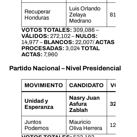
Luis Orlando
Recuperar
Zelaya
81,980
Honduras
Medrano
VOTOS TOTALES:
309,086 –
VÁLIDOS:
272,102 –
NULOS:
14,977 –
BLANCOS:
22,007/
ACTAS
PROCESADAS:
3,024
TOTAL
ACTAS:
7,960
Partido Nacional – Nivel Presidencial
MOVIMIENTO
CANDIDATO
VOTOS
Nasry Juan
Unidad y
Asfura
325,992
Esperanza
Zablah
Juntos
Mauricio
123,976
Podemos
Oliva Herrera