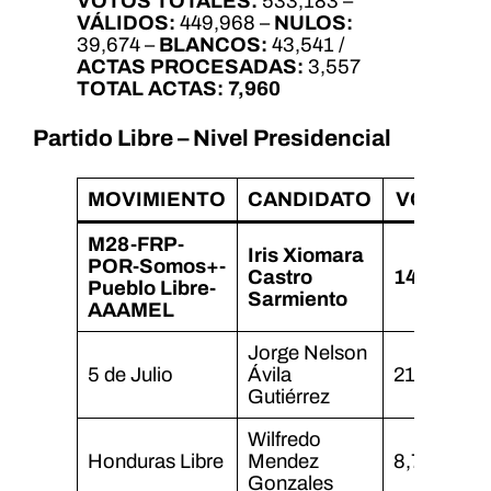
VOTOS TOTALES:
533,183 –
VÁLIDOS:
449,968 –
NULOS:
39,674 –
BLANCOS:
43,541 /
ACTAS PROCESADAS:
3,557
TOTAL ACTAS:
7,960
Partido Libre – Nivel Presidencial
MOVIMIENTO
CANDIDATO
VOTOS
M28-FRP-
Iris Xiomara
POR-Somos+-
Castro
143,318
Pueblo Libre-
Sarmiento
AAAMEL
Jorge Nelson
5 de Julio
Ávila
21,846
Gutiérrez
Wilfredo
Honduras Libre
Mendez
8,708
Gonzales