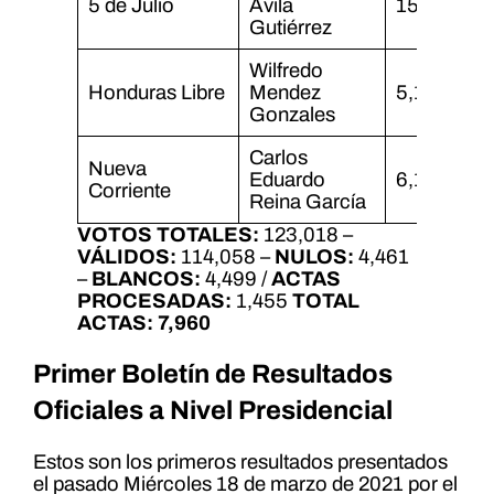
5 de Julio
Ávila
15,156
Gutiérrez
Wilfredo
Honduras Libre
Mendez
5,148
Gonzales
Carlos
Nueva
Eduardo
6,160
Corriente
Reina García
VOTOS TOTALES:
123,018 –
VÁLIDOS:
114,058 –
NULOS:
4,461
–
BLANCOS:
4,499 /
ACTAS
PROCESADAS:
1,455
TOTAL
ACTAS:
7,960
Primer Boletín de Resultados
Oficiales a Nivel Presidencial
Estos son los primeros resultados presentados
el pasado Miércoles 18 de marzo de 2021 por el