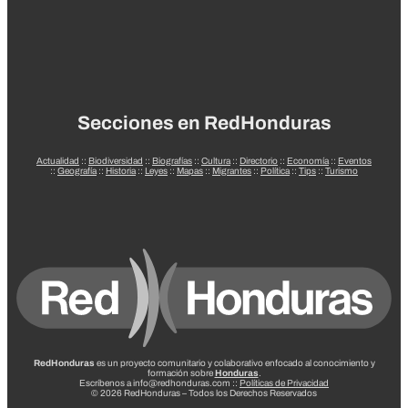
Secciones en RedHonduras
Actualidad
::
Biodiversidad
::
Biografías
::
Cultura
::
Directorio
::
Economía
::
Eventos
::
Geografía
::
Historia
::
Leyes
::
Mapas
::
Migrantes
::
Política
::
Tips
::
Turismo
RedHonduras
es un proyecto comunitario y colaborativo enfocado al conocimiento y
formación sobre
Honduras
.
Escríbenos a info@redhonduras.com ::
Políticas de Privacidad
© 2026 RedHonduras – Todos los Derechos Reservados