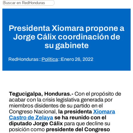
Buscar
Presidenta Xiomara propone a
Jorge Cálix coordinación de
su gabinete
RedHonduras
::
Política
::
Enero 26, 2022
Tegucigalpa, Honduras.-
Con el propósito de
acabar con la crisis legislativa generada por
miembros disidentes de su partido en el
Congreso Nacional,
la presidenta
Xiomara
Castro de Zelaya
se ha reunido con el
diputado Jorge Cálix
para que decline su
posición como
presidente del Congreso