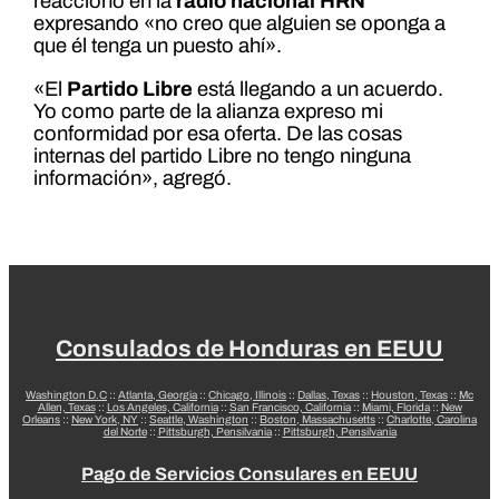
reaccionó en la
radio nacional HRN
expresando «no creo que alguien se oponga a
que él tenga un puesto ahí».
«El
Partido Libre
está llegando a un acuerdo.
Yo como parte de la alianza expreso mi
conformidad por esa oferta. De las cosas
internas del partido Libre no tengo ninguna
información», agregó.
Consulados de Honduras en EEUU
Washington D.C
::
Atlanta, Georgia
::
Chicago, Illinois
::
Dallas, Texas
::
Houston, Texas
::
Mc
Allen, Texas
::
Los Angeles, California
::
San Francisco, California
::
Miami, Florida
::
New
Orleans
::
New York, NY
::
Seattle, Washington
::
Boston, Massachusetts
::
Charlotte, Carolina
del Norte
::
Pittsburgh, Pensilvania
::
Pittsburgh, Pensilvania
Pago de Servicios Consulares en EEUU