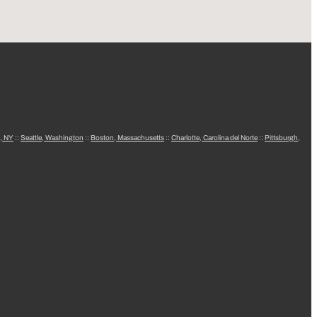
, NY
::
Seattle, Washington
::
Boston, Massachusetts
::
Charlotte, Carolina del Norte
::
Pittsburgh,