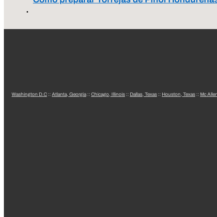
Washington D.C
::
Atlanta, Georgia
::
Chicago, Illinois
::
Dallas, Texas
::
Houston, Texas
::
Mc Alle