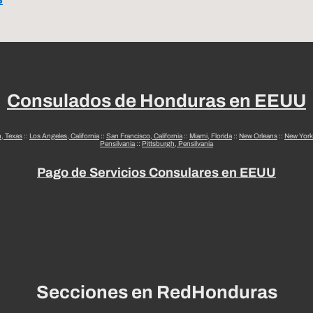
Consulados de Honduras en EEUU
n, Texas
::
Los Angeles, California
::
San Francisco, California
::
Miami, Florida
::
New Orleans
::
New York
Pensilvania
::
Pittsburgh, Pensilvania
Pago de Servicios Consulares en EEUU
Secciones en RedHonduras