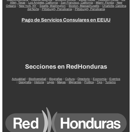
Allen, Texas
::
Los Angeles, California
::
San Francisco, California
::
Miami, Florida
::
New
Orleans
::
New York, NY
::
Seattle, Washington
::
Boston, Massachusetts
::
Charlotte, Carolina
del Norte
::
Pittsburgh, Pensilvania
::
Pittsburgh, Pensilvania
Pago de Servicios Consulares en EEUU
Secciones en RedHonduras
Actualidad
::
Biodiversidad
::
Biografías
::
Cultura
::
Directorio
::
Economía
::
Eventos
::
Geografía
::
Historia
::
Leyes
::
Mapas
::
Migrantes
::
Política
::
Tips
::
Turismo