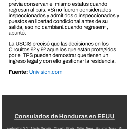
previa conservan el mismo estatus cuando
regresan al país. «Si no fueron considerados
inspeccionados y admitidos o inspeccionados y
puestos en libertad condicional antes de su
salida, eso no cambiará cuando regresen»,
apuntó.
La USCIS precisó que las decisiones en los
Circuitos 6º y 9º aquellos que están protegidos
por el TPS pueden demostrar que tienen un
ingreso legal y con ello gestionar la residencia.
Fuente:
Univision.com
Consulados de Honduras en EEUU
Washington D.C
::
Atlanta, Georgia
::
Chicago, Illinois
::
Dallas, Texas
::
Houston, Texas
::
Mc