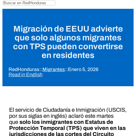
Buscar
Migración de EEUU advierte
que solo algunos migrantes
con TPS pueden convertirse
en residentes
RedHonduras
::
Migrantes
::
Enero 5, 2026
Read in English
El servicio de Ciudadanía e Inmigración (USCIS,
por sus siglas en inglés) aclaró este martes
que
solo los inmigrantes con Estatus de
Protección Temporal (TPS) que viven en las
jurisdicciones de las cortes del Circuito